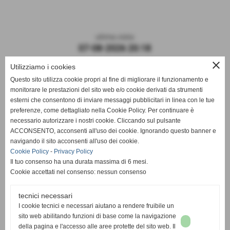
ultima visita
07-08-2026 20:18
close
Utilizziamo i cookies
Questo sito utilizza cookie propri al fine di migliorare il funzionamento e
monitorare le prestazioni del sito web e/o cookie derivati da strumenti
esterni che consentono di inviare messaggi pubblicitari in linea con le tue
preferenze, come dettagliato nella Cookie Policy. Per continuare è
necessario autorizzare i nostri cookie. Cliccando sul pulsante
ACCONSENTO, acconsenti all'uso dei cookie. Ignorando questo banner e
navigando il sito acconsenti all'uso dei cookie.
ASD DERTHONA FBC 1908
Cookie Policy
-
Privacy Policy
Il tuo consenso ha una durata massima di 6 mesi.
Sede: Stadio Fausto Coppi
Cookie accettati nel consenso: nessun consenso
Via Montello, 8 - 15057 Tortona - AL
C.F. / P.I.: 02476910068
tecnici necessari
I cookie tecnici e necessari aiutano a rendere fruibile un
Mail:
segreteria@derthonafbc1908.it
sito web abilitando funzioni di base come la navigazione
PEC:
hslderthona@legalmail.it
della pagina e l'accesso alle aree protette del sito web. Il