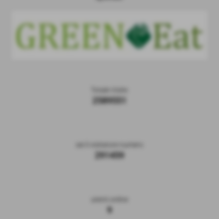
Totale Visite
2589551
sei il visitatore numero
291459
utenti online
9