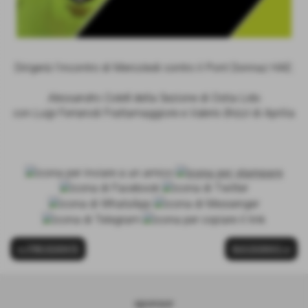
Dirigerà l'incontro di Mercoledi contro il Pont Donnaz HAE:
Alessandro Colelli
della Sezione di Ostia Lido
con
Luigi Ferraro
di Frattamaggiore e
Valerio Brizzi
di Aprilia
<< PRECEDENTE
SUCCESSIVO >>
sponsor