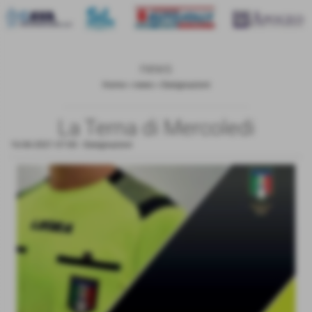
news
Home
>
news
>
Designazioni
La Terna di Mercoledi
16-06-2021 07:00
-
Designazioni