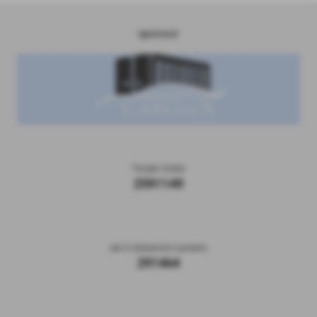
sponsor
Totale Visite
2591149
sei il visitatore numero
291464