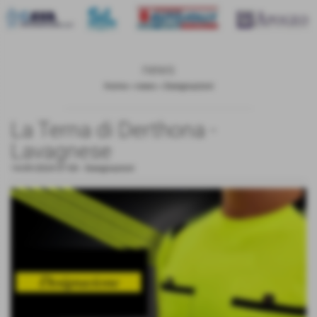
news
Home
>
news
>
Designazioni
La Terna di Derthona -
Lavagnese
14-09-2024 07:00
-
Designazioni