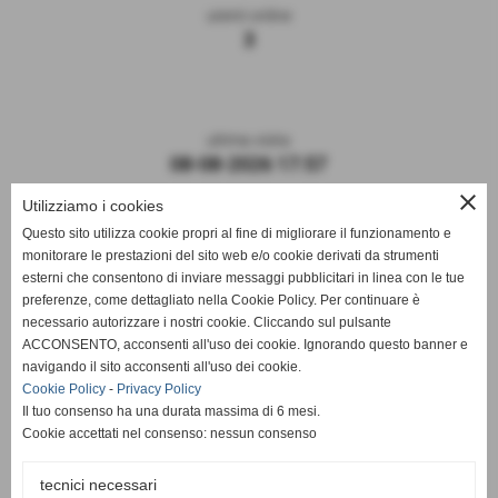
utenti online
3
ultima visita
08-08-2026 17:57
close
Utilizziamo i cookies
Questo sito utilizza cookie propri al fine di migliorare il funzionamento e
monitorare le prestazioni del sito web e/o cookie derivati da strumenti
esterni che consentono di inviare messaggi pubblicitari in linea con le tue
preferenze, come dettagliato nella Cookie Policy. Per continuare è
necessario autorizzare i nostri cookie. Cliccando sul pulsante
ACCONSENTO, acconsenti all'uso dei cookie. Ignorando questo banner e
navigando il sito acconsenti all'uso dei cookie.
ASD DERTHONA FBC 1908
Cookie Policy
-
Privacy Policy
Il tuo consenso ha una durata massima di 6 mesi.
Sede: Stadio Fausto Coppi
Cookie accettati nel consenso: nessun consenso
Via Montello, 8 - 15057 Tortona - AL
C.F. / P.I.: 02476910068
tecnici necessari