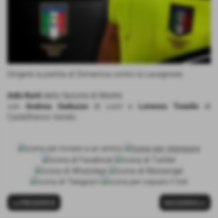
Dirigerà la partita di Domenica contro la Lavagnese:
Adis Kurti
della Sezione di Mestre
con
Andrea Galluzzo
di Locri e
Lorenzo Tosello
di
Castelfranco Veneto
<< PRECEDENTE
SUCCESSIVO >>