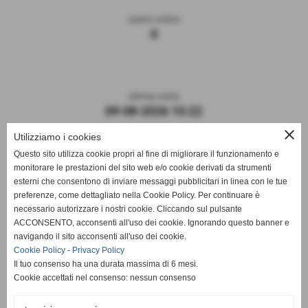
utenti online
0
ultima visita
09-08-2026 10:22
close
Utilizziamo i cookies
Questo sito utilizza cookie propri al fine di migliorare il funzionamento e
monitorare le prestazioni del sito web e/o cookie derivati da strumenti
esterni che consentono di inviare messaggi pubblicitari in linea con le tue
preferenze, come dettagliato nella Cookie Policy. Per continuare è
necessario autorizzare i nostri cookie. Cliccando sul pulsante
ACCONSENTO, acconsenti all'uso dei cookie. Ignorando questo banner e
navigando il sito acconsenti all'uso dei cookie.
ASD DERTHONA FBC 1908
Cookie Policy
-
Privacy Policy
Il tuo consenso ha una durata massima di 6 mesi.
Sede: Stadio Fausto Coppi
Cookie accettati nel consenso: nessun consenso
Via Montello, 8 - 15057 Tortona - AL
C.F. / P.I.: 02476910068