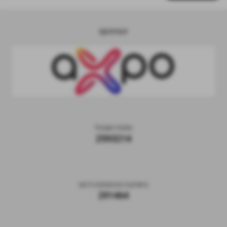
sponsor
Totale Visite
2593214
sei il visitatore numero
291464