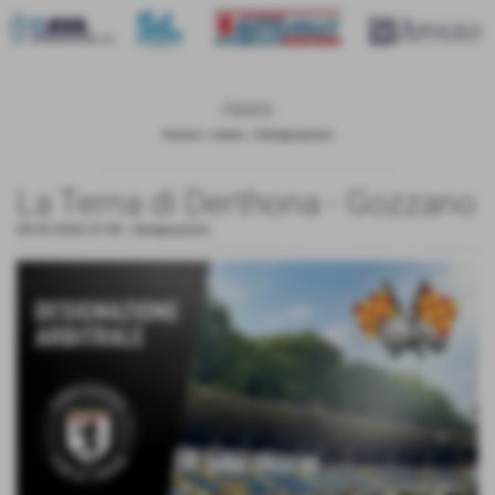
news
Home
>
news
>
Designazioni
La Terna di Derthona - Gozzano
09-05-2026 07:00
-
Designazioni