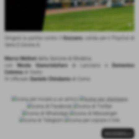
Dirigerà la partita contro il
Gozzano
, valida per il PlayOut di
Serie D Girone A:
Marco Melloni
della Sezione di Modena
con
Nicola Giancristofaro
di Lanciano e
Domenico
Colonna
di Vasto
IV Ufficiale:
Daniele Chindamo
di Como
SUCCESSIVO >>