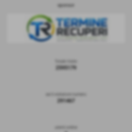
sponsor
Totale Visite
2595179
sei il visitatore numero
291467
utenti online