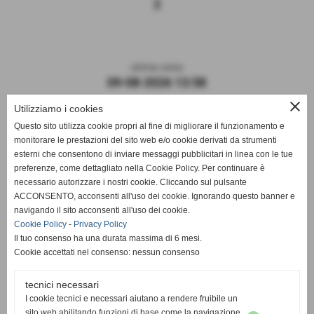
2
ultima visita
09-08-2026 13:58
close
Utilizziamo i cookies
Questo sito utilizza cookie propri al fine di migliorare il funzionamento e
monitorare le prestazioni del sito web e/o cookie derivati da strumenti
esterni che consentono di inviare messaggi pubblicitari in linea con le tue
preferenze, come dettagliato nella Cookie Policy. Per continuare è
necessario autorizzare i nostri cookie. Cliccando sul pulsante
ACCONSENTO, acconsenti all'uso dei cookie. Ignorando questo banner e
navigando il sito acconsenti all'uso dei cookie.
ASD DERTHONA FBC 1908
Cookie Policy
-
Privacy Policy
Il tuo consenso ha una durata massima di 6 mesi.
Sede: Stadio Fausto Coppi
Cookie accettati nel consenso: nessun consenso
Via Montello, 8 - 15057 Tortona - AL
C.F. / P.I.: 02476910068
tecnici necessari
I cookie tecnici e necessari aiutano a rendere fruibile un
Mail:
segreteria@derthonafbc1908.it
sito web abilitando funzioni di base come la navigazione