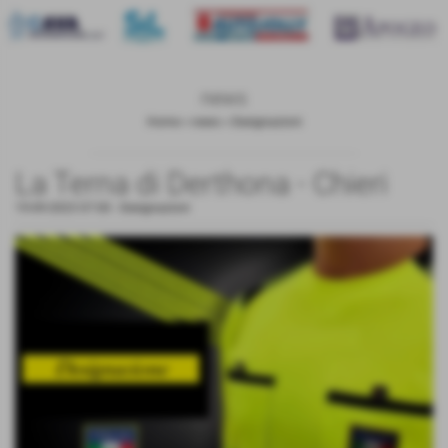
news
Home
>
news
>
Designazioni
La Terna di Derthona - Chieri
19-09-2023 07:00
-
Designazioni