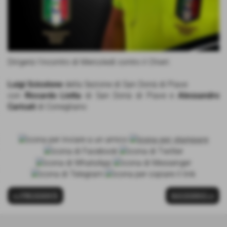
Dirigerà l'incontro di Mercoledì contro il Chieri:
Luigi Scicolone
della Sezione di San Donà di Piave
con
Riccardo Liotta
di San Donà di Piave e
Alessandro
Caricati
di Conegliano
<< PRECEDENTE
SUCCESSIVO >>