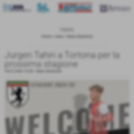
news
Home
>
news
>
News Generiche
Jurgen Tahiri a Tortona per la
prossima stagione
18-07-2024 16:00
-
News Generiche