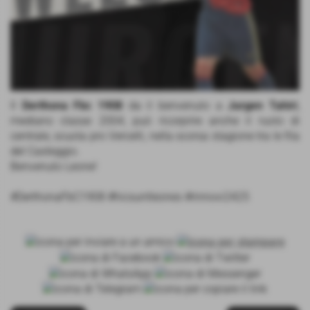
Il
Derthona Fbc 1908
da il benvenuto a
Jurgen Tahiri
,
mediano classe 2004, può ricorprire anche il ruolo di
centrale, scuola pro Vercelli, nella scorsa stagione tra le fila
del Casteggio.
Benvenuto Leone!
#DerthonaFbC1908 #hicsuntleones #rinnovi2425