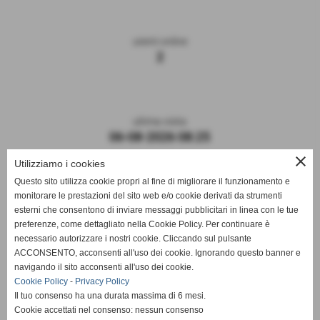
utenti online
2
ultima visita
06-08-2026 08:25
close
Utilizziamo i cookies
Questo sito utilizza cookie propri al fine di migliorare il funzionamento e
monitorare le prestazioni del sito web e/o cookie derivati da strumenti
esterni che consentono di inviare messaggi pubblicitari in linea con le tue
preferenze, come dettagliato nella Cookie Policy. Per continuare è
necessario autorizzare i nostri cookie. Cliccando sul pulsante
ACCONSENTO, acconsenti all'uso dei cookie. Ignorando questo banner e
navigando il sito acconsenti all'uso dei cookie.
ASD DERTHONA FBC 1908
Cookie Policy
-
Privacy Policy
Il tuo consenso ha una durata massima di 6 mesi.
Sede: Stadio Fausto Coppi
Cookie accettati nel consenso: nessun consenso
Via Montello, 8 - 15057 Tortona - AL