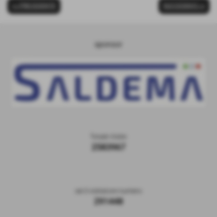
<< PRECEDENTE
SUCCESSIVO >>
sponsor
Totale Visite
2583967
sei il visitatore numero
291448