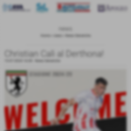
news
Home
>
news
>
News Generiche
Christian Calì al Derthona!
15-07-2024 16:00
-
News Generiche