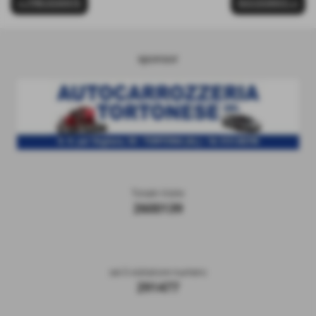
<< PRECEDENTE
SUCCESSIVO >>
sponsor
Totale Visite
2600139
sei il visitatore numero
291477