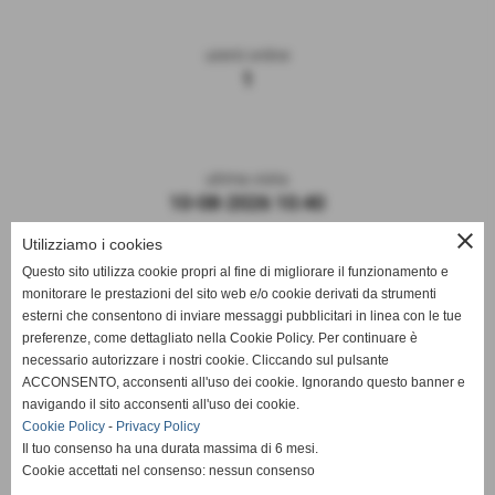
utenti online
1
ultima visita
10-08-2026 10:40
close
Utilizziamo i cookies
Questo sito utilizza cookie propri al fine di migliorare il funzionamento e
monitorare le prestazioni del sito web e/o cookie derivati da strumenti
esterni che consentono di inviare messaggi pubblicitari in linea con le tue
preferenze, come dettagliato nella Cookie Policy. Per continuare è
necessario autorizzare i nostri cookie. Cliccando sul pulsante
ACCONSENTO, acconsenti all'uso dei cookie. Ignorando questo banner e
navigando il sito acconsenti all'uso dei cookie.
ASD DERTHONA FBC 1908
Cookie Policy
-
Privacy Policy
Il tuo consenso ha una durata massima di 6 mesi.
Sede: Stadio Fausto Coppi
Cookie accettati nel consenso: nessun consenso
Via Montello, 8 - 15057 Tortona - AL