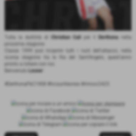
Tutta la duttilità di
Christian Calì
per il
Derthona
nella
prossima stagione.
Classe 1999 può ricoprire tutti i ruoli dell’attacco, nella
scorsa stagione tra le fila del Sant’Angelo, quest’anno
pronto a lottare con noi.
Benvenuto
Leone
!
#DerthonaFbC1908 #hicsuntleones #rinnovi2425