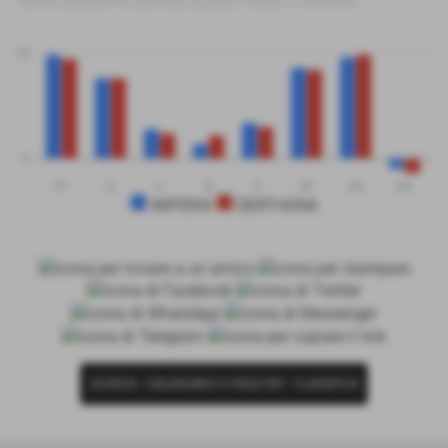
Tutte le statistiche sulle due squadre messe a confronto
50
0
PT
G
V
N
P
GF
GS
DR
IMPERIA
DERTHONA
SCHEDA
-
CALENDARIO E RISULTATI
-
CLASSIFICA