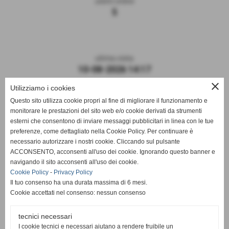
utenti online
5
ultima visita
10-08-2026 14:17
close
Utilizziamo i cookies
Questo sito utilizza cookie propri al fine di migliorare il funzionamento e
monitorare le prestazioni del sito web e/o cookie derivati da strumenti
esterni che consentono di inviare messaggi pubblicitari in linea con le tue
preferenze, come dettagliato nella Cookie Policy. Per continuare è
necessario autorizzare i nostri cookie. Cliccando sul pulsante
ACCONSENTO, acconsenti all'uso dei cookie. Ignorando questo banner e
navigando il sito acconsenti all'uso dei cookie.
ASD DERTHONA FBC 1908
Cookie Policy
-
Privacy Policy
Il tuo consenso ha una durata massima di 6 mesi.
Sede: Stadio Fausto Coppi
Cookie accettati nel consenso: nessun consenso
Via Montello, 8 - 15057 Tortona - AL
C.F. / P.I.: 02476910068
tecnici necessari
I cookie tecnici e necessari aiutano a rendere fruibile un