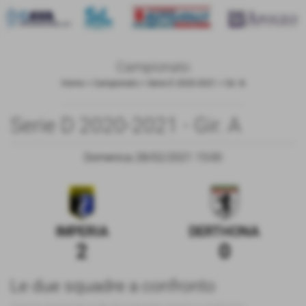
Campionato
Home
>
Campionato
>
Serie D 2020-2021
>
Gir. A
Serie D 2020-2021 - Gir. A
Domenica 28/02/2021 15:00
IMPERIA
DERTHONA
2
0
Le due squadre a confronto