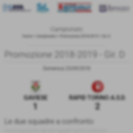
Campionato
Home
>
Campionato
>
Promozione 2018-2019
>
Gir. D
Promozione 2018-2019 - Gir. D
Domenica 23/09/2018
GAVIESE
RAPID TORINO A.S.D.
1
2
Le due squadre a confronto
Tutte le statistiche sulle due squadre messe a confronto