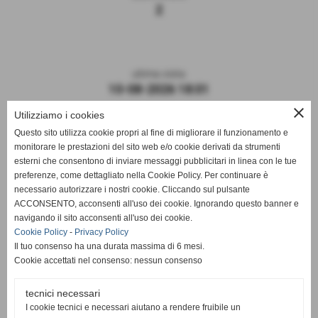
2
ultima visita
10-08-2026 18:01
close
Utilizziamo i cookies
Questo sito utilizza cookie propri al fine di migliorare il funzionamento e
monitorare le prestazioni del sito web e/o cookie derivati da strumenti
esterni che consentono di inviare messaggi pubblicitari in linea con le tue
preferenze, come dettagliato nella Cookie Policy. Per continuare è
necessario autorizzare i nostri cookie. Cliccando sul pulsante
ACCONSENTO, acconsenti all'uso dei cookie. Ignorando questo banner e
navigando il sito acconsenti all'uso dei cookie.
ASD DERTHONA FBC 1908
Cookie Policy
-
Privacy Policy
Il tuo consenso ha una durata massima di 6 mesi.
Sede: Stadio Fausto Coppi
Cookie accettati nel consenso: nessun consenso
Via Montello, 8 - 15057 Tortona - AL
C.F. / P.I.: 02476910068
tecnici necessari
I cookie tecnici e necessari aiutano a rendere fruibile un
Mail:
segreteria@derthonafbc1908.it