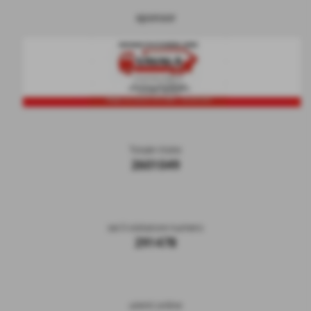
sponsor
Totale Visite
2601049
sei il visitatore numero
291478
utenti online