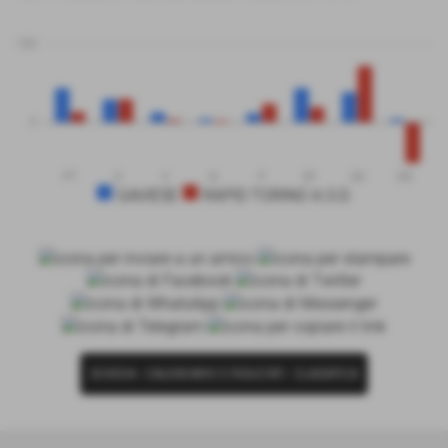
100
0
PT
G
V
N
P
GF
GS
DR
GAVIESE
RAPID TORINO A.S.D.
SCHEDA
-
CALENDARIO E RISULTATI
-
CLASSIFICA