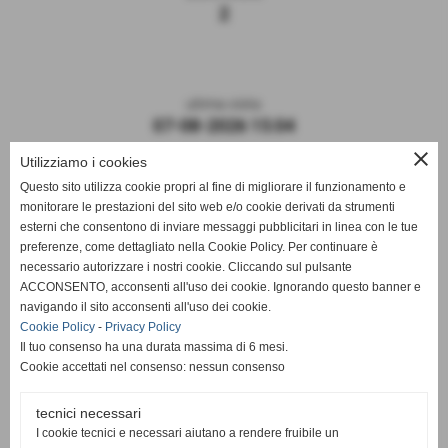
2
ultima visita
07-08-2026 15:04
close
Utilizziamo i cookies
Questo sito utilizza cookie propri al fine di migliorare il funzionamento e
monitorare le prestazioni del sito web e/o cookie derivati da strumenti
esterni che consentono di inviare messaggi pubblicitari in linea con le tue
preferenze, come dettagliato nella Cookie Policy. Per continuare è
necessario autorizzare i nostri cookie. Cliccando sul pulsante
ACCONSENTO, acconsenti all'uso dei cookie. Ignorando questo banner e
navigando il sito acconsenti all'uso dei cookie.
ASD DERTHONA FBC 1908
Cookie Policy
-
Privacy Policy
Il tuo consenso ha una durata massima di 6 mesi.
Sede: Stadio Fausto Coppi
Cookie accettati nel consenso: nessun consenso
Via Montello, 8 - 15057 Tortona - AL
C.F. / P.I.: 02476910068
tecnici necessari
I cookie tecnici e necessari aiutano a rendere fruibile un
Mail:
segreteria@derthonafbc1908.it