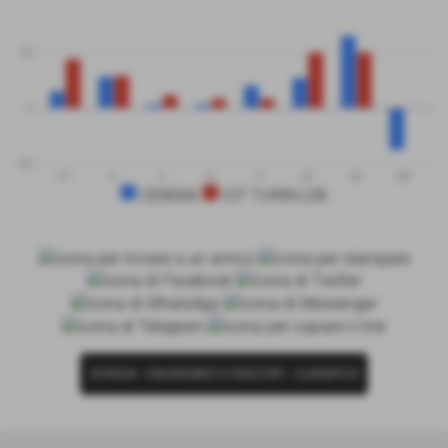
50
0
-50
PT
G
V
N
P
GF
GS
DR
CENISIA
CIT TURIN LDE
SCHEDA
-
CALENDARIO E RISULTATI
-
CLASSIFICA