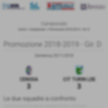
Campionato
Home
>
Campionato
>
Promozione 2018-2019
>
Gir. D
Promozione 2018-2019 - Gir. D
Domenica 25/11/2018
CENISIA
CIT TURIN LDE
3
3
Le due squadre a confronto
Tutte le statistiche sulle due squadre messe a confronto