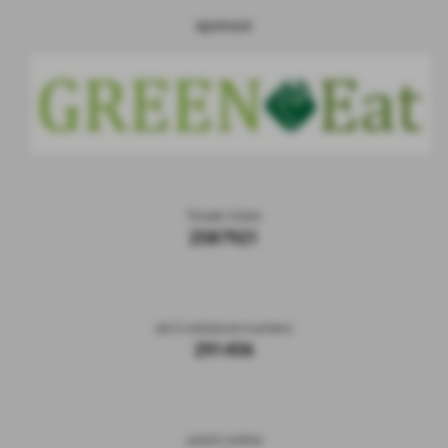
sponsor
Totale Visite
2587921
sei il visitatore numero
291456
utenti online