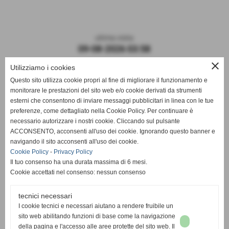
ultima visita
09-08-2026 03:58
close
Utilizziamo i cookies
Questo sito utilizza cookie propri al fine di migliorare il funzionamento e
monitorare le prestazioni del sito web e/o cookie derivati da strumenti
esterni che consentono di inviare messaggi pubblicitari in linea con le tue
preferenze, come dettagliato nella Cookie Policy. Per continuare è
necessario autorizzare i nostri cookie. Cliccando sul pulsante
ACCONSENTO, acconsenti all'uso dei cookie. Ignorando questo banner e
navigando il sito acconsenti all'uso dei cookie.
ASD DERTHONA FBC 1908
Cookie Policy
-
Privacy Policy
Il tuo consenso ha una durata massima di 6 mesi.
Sede: Stadio Fausto Coppi
Cookie accettati nel consenso: nessun consenso
Via Montello, 8 - 15057 Tortona - AL
C.F. / P.I.: 02476910068
tecnici necessari
I cookie tecnici e necessari aiutano a rendere fruibile un
Mail:
segreteria@derthonafbc1908.it
sito web abilitando funzioni di base come la navigazione
PEC:
hslderthona@legalmail.it
della pagina e l'accesso alle aree protette del sito web. Il