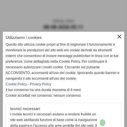
ultima visita
08-08-2026 05:11
close
Utilizziamo i cookies
Questo sito utilizza cookie propri al fine di migliorare il funzionamento e
monitorare le prestazioni del sito web e/o cookie derivati da strumenti
esterni che consentono di inviare messaggi pubblicitari in linea con le tue
preferenze, come dettagliato nella Cookie Policy. Per continuare è
necessario autorizzare i nostri cookie. Cliccando sul pulsante
ACCONSENTO, acconsenti all'uso dei cookie. Ignorando questo banner e
navigando il sito acconsenti all'uso dei cookie.
ASD DERTHONA FBC 1908
Cookie Policy
-
Privacy Policy
Il tuo consenso ha una durata massima di 6 mesi.
Sede: Stadio Fausto Coppi
Cookie accettati nel consenso: nessun consenso
Via Montello, 8 - 15057 Tortona - AL
C.F. / P.I.: 02476910068
tecnici necessari
I cookie tecnici e necessari aiutano a rendere fruibile un
Mail:
segreteria@derthonafbc1908.it
sito web abilitando funzioni di base come la navigazione
PEC:
hslderthona@legalmail.it
della pagina e l'accesso alle aree protette del sito web. Il