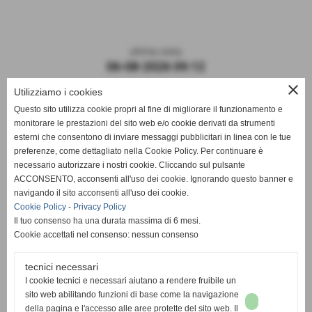
ultima visita
06-08-2026 09:12
close
Utilizziamo i cookies
Questo sito utilizza cookie propri al fine di migliorare il funzionamento e
monitorare le prestazioni del sito web e/o cookie derivati da strumenti
esterni che consentono di inviare messaggi pubblicitari in linea con le tue
preferenze, come dettagliato nella Cookie Policy. Per continuare è
necessario autorizzare i nostri cookie. Cliccando sul pulsante
ACCONSENTO, acconsenti all'uso dei cookie. Ignorando questo banner e
navigando il sito acconsenti all'uso dei cookie.
ASD DERTHONA FBC 1908
Cookie Policy
-
Privacy Policy
Il tuo consenso ha una durata massima di 6 mesi.
Sede: Stadio Fausto Coppi
Cookie accettati nel consenso: nessun consenso
Via Montello, 8 - 15057 Tortona - AL
C.F. / P.I.: 02476910068
tecnici necessari
I cookie tecnici e necessari aiutano a rendere fruibile un
Mail:
segreteria@derthonafbc1908.it
sito web abilitando funzioni di base come la navigazione
PEC:
hslderthona@legalmail.it
della pagina e l'accesso alle aree protette del sito web. Il