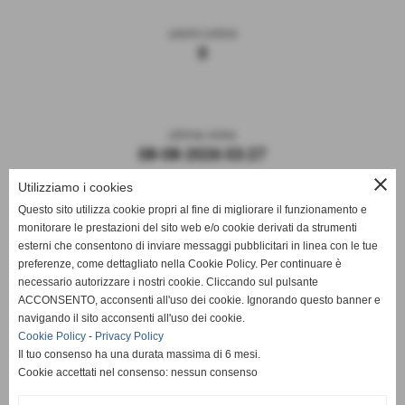
utenti online
0
ultima visita
08-08-2026 03:27
close
Utilizziamo i cookies
Questo sito utilizza cookie propri al fine di migliorare il funzionamento e
monitorare le prestazioni del sito web e/o cookie derivati da strumenti
esterni che consentono di inviare messaggi pubblicitari in linea con le tue
preferenze, come dettagliato nella Cookie Policy. Per continuare è
necessario autorizzare i nostri cookie. Cliccando sul pulsante
ACCONSENTO, acconsenti all'uso dei cookie. Ignorando questo banner e
navigando il sito acconsenti all'uso dei cookie.
ASD DERTHONA FBC 1908
Cookie Policy
-
Privacy Policy
Il tuo consenso ha una durata massima di 6 mesi.
Sede: Stadio Fausto Coppi
Cookie accettati nel consenso: nessun consenso
Via Montello, 8 - 15057 Tortona - AL
C.F. / P.I.: 02476910068