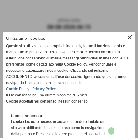
ultima visita
08-08-2026 06:15
close
Utilizziamo i cookies
Questo sito utilizza cookie propri al fine di migliorare il funzionamento e
monitorare le prestazioni del sito web e/o cookie derivati da strumenti
esterni che consentono di inviare messaggi pubblicitari in linea con le tue
preferenze, come dettagliato nella Cookie Policy. Per continuare è
necessario autorizzare i nostri cookie. Cliccando sul pulsante
ACCONSENTO, acconsenti all'uso dei cookie. Ignorando questo banner e
navigando il sito acconsenti all'uso dei cookie.
ASD DERTHONA FBC 1908
Cookie Policy
-
Privacy Policy
Il tuo consenso ha una durata massima di 6 mesi.
Sede: Stadio Fausto Coppi
Cookie accettati nel consenso: nessun consenso
Via Montello, 8 - 15057 Tortona - AL
C.F. / P.I.: 02476910068
tecnici necessari
I cookie tecnici e necessari aiutano a rendere fruibile un
Mail:
segreteria@derthonafbc1908.it
sito web abilitando funzioni di base come la navigazione
PEC:
hslderthona@legalmail.it
della pagina e l'accesso alle aree protette del sito web. Il