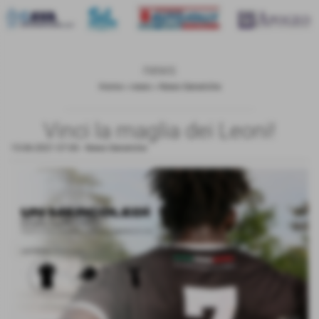
news
Home
>
news
>
News Generiche
Vinci la maglia dei Leoni!
15-06-2021 07:00
-
News Generiche