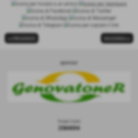
<< PRECEDENTE
SUCCESSIVO >>
sponsor
Totale Visite
2584094