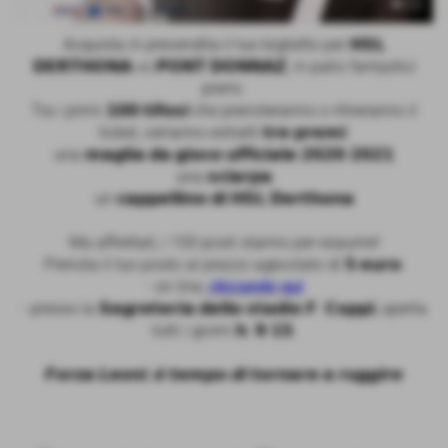
Acquista in prevendita il tuo biglietto per 𝗛𝗦𝗟
𝗗𝗘𝗥𝗧𝗛𝗢𝗡𝗔 vs 𝗣𝗢𝗡𝗧 𝗗𝗢𝗡𝗡𝗔𝗭, in palio fantastici
premi.
Tra i primi 𝟭𝟬𝟬 𝘁𝗶𝗳𝗼𝘀𝗶 che prenoteranno o ritireranno il
ticket, verranno estratti 𝘁𝗿𝗲 𝗽𝗿𝗲𝗺𝗶:
una 𝗺𝗮𝗴𝗹𝗶𝗮 𝗱𝗮 𝗴𝗶𝗼𝗰𝗼 𝘂𝗳𝗳𝗶𝗰𝗶𝗮𝗹𝗲 𝟮𝟬𝟮𝟬-𝟮𝟬𝟮𝟭
una 𝘀𝗰𝗶𝗮𝗿𝗽𝗮
un 𝗰𝗮𝗽𝗽𝗲𝗹𝗹𝗶𝗻𝗼 𝗱𝗶 𝗛𝗦𝗟 𝗗𝗲𝗿𝘁𝗵𝗼𝗻𝗮
Ma affrettati, i 100 posti stanno per esaurire!
Prenota il tuo posto al prezzo agevolato di 𝟱 𝗲𝘂𝗿𝗼:
- on line,
cliccando qui
- presso la 𝗦𝗲𝗴𝗿𝗲𝘁𝗲𝗿𝗶𝗮 𝗱𝗲𝗹𝗹𝗼 𝘀𝘁𝗮𝗱𝗶𝗼 𝗙. 𝗖𝗼𝗽𝗽𝗶, aperta
tutti i giorni 𝗵. 𝟵-𝟭𝟱.
𝙁𝙤𝙧𝙯𝙖 𝙇𝙚𝙤𝙣𝙞, 𝙚̀ 𝙩𝙚𝙢𝙥𝙤 𝙙𝙞 𝙩𝙤𝙧𝙣𝙖𝙧𝙚 𝙖 𝙧𝙪𝙜𝙜𝙞𝙧𝙚