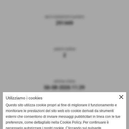
sei il visitatore numero
291449
utenti online
2
ultima visita
06-08-2026 11:29
close
Utilizziamo i cookies
Questo sito utilizza cookie propri al fine di migliorare il funzionamento e
monitorare le prestazioni del sito web e/o cookie derivati da strumenti
esterni che consentono di inviare messaggi pubblicitari in linea con le tue
preferenze, come dettagliato nella Cookie Policy. Per continuare è
necessario autorizzare i nostri cookie. Cliccando sul pulsante