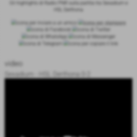
Gli highlights di Radio PNR sulla partita tra Sexadium e
HSL Derthona
video
Sexadium - HSL Derthona 0-2