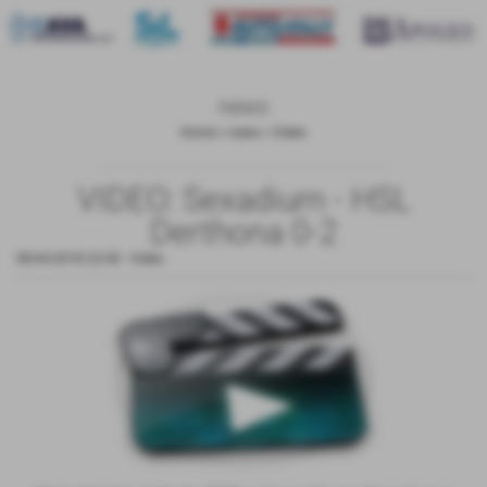
news
Home
>
news
>
Video
VIDEO: Sexadium - HSL
Derthona 0-2
08-04-2018 22:00
-
Video