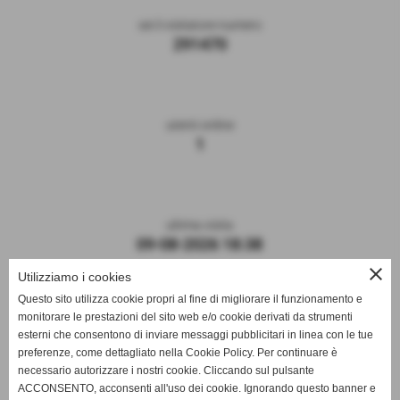
sei il visitatore numero
291470
utenti online
1
ultima visita
09-08-2026 18:38
close
Utilizziamo i cookies
Questo sito utilizza cookie propri al fine di migliorare il funzionamento e
monitorare le prestazioni del sito web e/o cookie derivati da strumenti
esterni che consentono di inviare messaggi pubblicitari in linea con le tue
preferenze, come dettagliato nella Cookie Policy. Per continuare è
necessario autorizzare i nostri cookie. Cliccando sul pulsante
ACCONSENTO, acconsenti all'uso dei cookie. Ignorando questo banner e