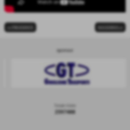
<< PRECEDENTE
SUCCESSIVO >>
sponsor
Totale Visite
2597488