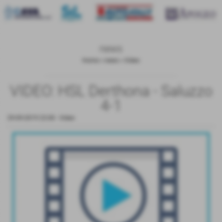
news
Home
>
news
>
Video
VIDEO: HSL Derthona - Saluzzo
4-1
29-09-2019 23:00
-
Video