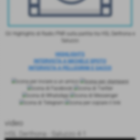
Gli Highlights di Radio PNR sulla partita tra HSL Derthona e
Saluzzo
HIGHLIGHTS
INTERVISTA A MICHELE SPOTO
INTERVISTA A PELLEGRINI E SACCO
video
HSL Derthona - Saluzzo 4-1