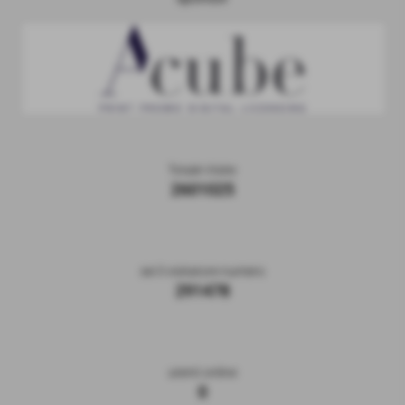
Totale Visite
2601025
sei il visitatore numero
291478
utenti online
0