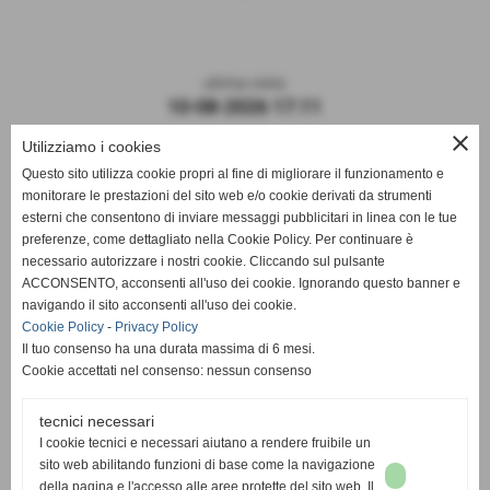
ultima visita
10-08-2026 17:11
close
Utilizziamo i cookies
Questo sito utilizza cookie propri al fine di migliorare il funzionamento e
monitorare le prestazioni del sito web e/o cookie derivati da strumenti
esterni che consentono di inviare messaggi pubblicitari in linea con le tue
preferenze, come dettagliato nella Cookie Policy. Per continuare è
necessario autorizzare i nostri cookie. Cliccando sul pulsante
ACCONSENTO, acconsenti all'uso dei cookie. Ignorando questo banner e
navigando il sito acconsenti all'uso dei cookie.
ASD DERTHONA FBC 1908
Cookie Policy
-
Privacy Policy
Il tuo consenso ha una durata massima di 6 mesi.
Sede: Stadio Fausto Coppi
Cookie accettati nel consenso: nessun consenso
Via Montello, 8 - 15057 Tortona - AL
C.F. / P.I.: 02476910068
tecnici necessari
I cookie tecnici e necessari aiutano a rendere fruibile un
Mail:
segreteria@derthonafbc1908.it
sito web abilitando funzioni di base come la navigazione
PEC:
hslderthona@legalmail.it
della pagina e l'accesso alle aree protette del sito web. Il