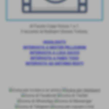
Al Fausto Coppi finisce 1 a 1.
Il racconto di Radiopnr Diocesi Tortona.
HIGHLIGHTS
INTERVISTA A MISTER PELLEGRINI
INTERVISTA A LUCA SACCO
INTERVISTA A FABIO TOSO
INTERVISTA AD ANTONIO ROSTI