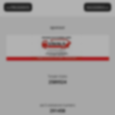
<< PRECEDENTE
SUCCESSIVO >>
sponsor
Totale Visite
2589524
sei il visitatore numero
291458