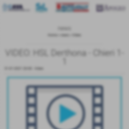
news
Home
>
news
>
Video
VIDEO: HSL Derthona - Chieri 1-
1
31-01-2021 20:00
-
Video