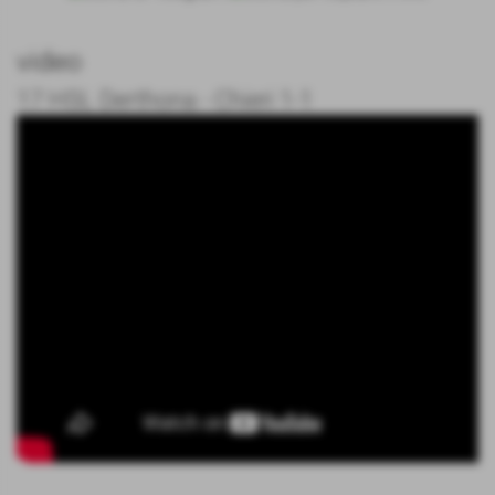
video
17 HSL Derthona - Chieri 1-1