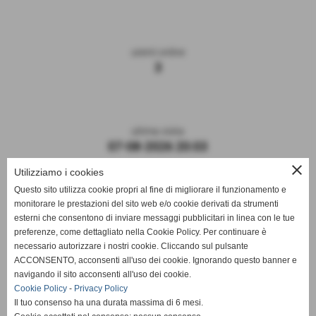
utenti online
3
ultima visita
07-08-2026 20:03
close
Utilizziamo i cookies
Questo sito utilizza cookie propri al fine di migliorare il funzionamento e
monitorare le prestazioni del sito web e/o cookie derivati da strumenti
esterni che consentono di inviare messaggi pubblicitari in linea con le tue
preferenze, come dettagliato nella Cookie Policy. Per continuare è
necessario autorizzare i nostri cookie. Cliccando sul pulsante
ACCONSENTO, acconsenti all'uso dei cookie. Ignorando questo banner e
navigando il sito acconsenti all'uso dei cookie.
ASD DERTHONA FBC 1908
Cookie Policy
-
Privacy Policy
Il tuo consenso ha una durata massima di 6 mesi.
Sede: Stadio Fausto Coppi