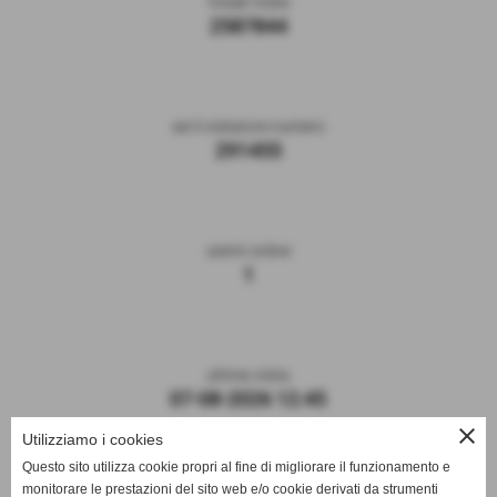
Totale Visite
2587844
sei il visitatore numero
291455
utenti online
1
ultima visita
07-08-2026 12:45
close
Utilizziamo i cookies
Questo sito utilizza cookie propri al fine di migliorare il funzionamento e
monitorare le prestazioni del sito web e/o cookie derivati da strumenti