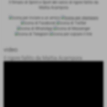
Il filmato di Sprint e Sport del calcio di rigore fallito da
Mattia Acampora
video
Il rigore fallito da Mattia Acampora