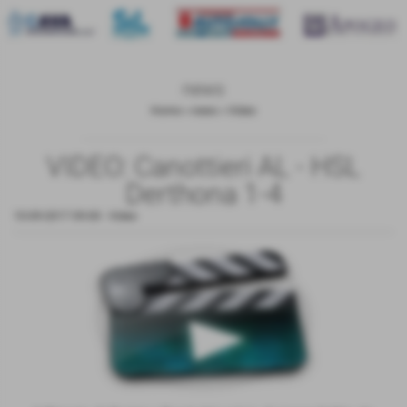
news
Home
>
news
>
Video
VIDEO: Canottieri AL - HSL
Derthona 1-4
10-09-2017 09:00
-
Video