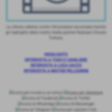
La vittoria odierna contro l'Arconatese raccontata tramite
gli highlights della nostra media partner Radiopnr Diocesi
Tortona.
HIGHLIGHTS
INTERVISTA A TOSO E CAVALIERE
INTERVISTA A LUCA SACCO
INTERVISTA A MISTER PELLEGRINI