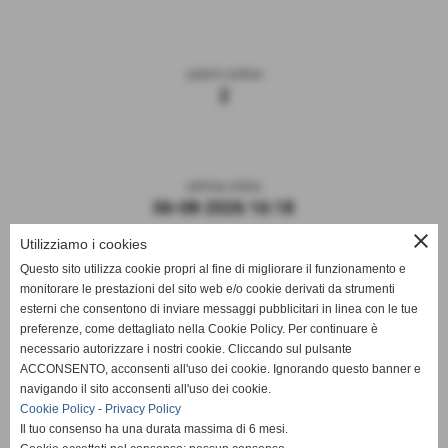
utenti online
2
ultima visita
06-08-2026 16:18
close
Utilizziamo i cookies
Questo sito utilizza cookie propri al fine di migliorare il funzionamento e
monitorare le prestazioni del sito web e/o cookie derivati da strumenti
esterni che consentono di inviare messaggi pubblicitari in linea con le tue
preferenze, come dettagliato nella Cookie Policy. Per continuare è
necessario autorizzare i nostri cookie. Cliccando sul pulsante
ACCONSENTO, acconsenti all'uso dei cookie. Ignorando questo banner e
navigando il sito acconsenti all'uso dei cookie.
ASD DERTHONA FBC 1908
Cookie Policy
-
Privacy Policy
Il tuo consenso ha una durata massima di 6 mesi.
Sede: Stadio Fausto Coppi