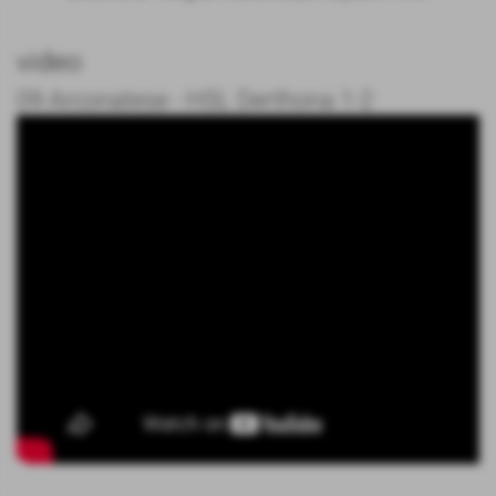
video
09 Arconatese - HSL Derthona 1-2