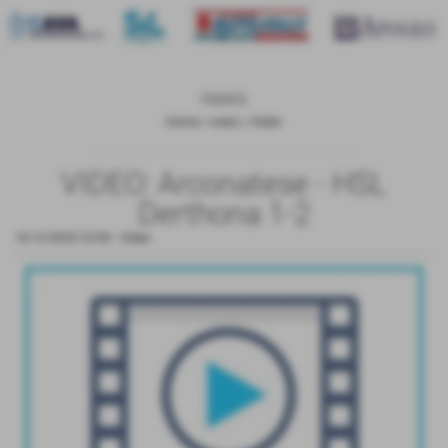
news
Home
>
news
>
Video
VIDEO: Arconatese - HSL
Derthona 1-2
16-12-2020 23:00
-
Video