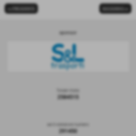
<< PRECEDENTE
SUCCESSIVO >>
sponsor
Totale Visite
2584515
sei il visitatore numero
291450