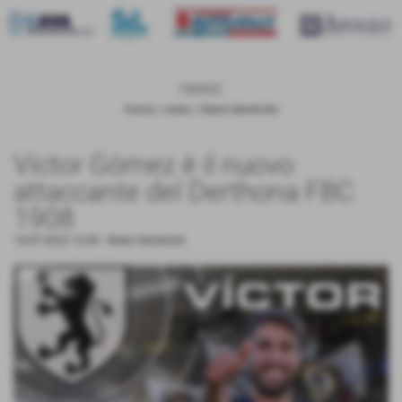
news
Home
>
news
>
News Generiche
Víctor Gómez è il nuovo
attaccante del Derthona FBC
1908
16-07-2022 12:00
-
News Generiche