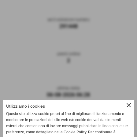
sei il visitatore numero
291448
utenti online
2
ultima visita
06-08-2026 06:28
close
Utilizziamo i cookies
Questo sito utilizza cookie propri al fine di migliorare il funzionamento e
monitorare le prestazioni del sito web e/o cookie derivati da strumenti
esterni che consentono di inviare messaggi pubblicitari in linea con le tue
preferenze, come dettagliato nella Cookie Policy. Per continuare è