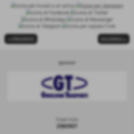
<< PRECEDENTE
SUCCESSIVO >>
sponsor
Totale Visite
2583907