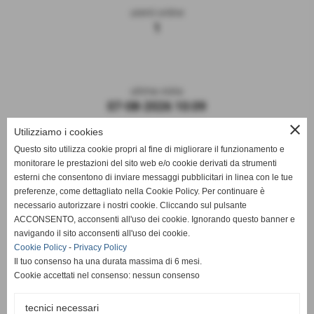
utenti online
1
ultima visita
07-08-2026 10:09
close
Utilizziamo i cookies
Questo sito utilizza cookie propri al fine di migliorare il funzionamento e
monitorare le prestazioni del sito web e/o cookie derivati da strumenti
esterni che consentono di inviare messaggi pubblicitari in linea con le tue
preferenze, come dettagliato nella Cookie Policy. Per continuare è
necessario autorizzare i nostri cookie. Cliccando sul pulsante
ACCONSENTO, acconsenti all'uso dei cookie. Ignorando questo banner e
navigando il sito acconsenti all'uso dei cookie.
ASD DERTHONA FBC 1908
Cookie Policy
-
Privacy Policy
Il tuo consenso ha una durata massima di 6 mesi.
Sede: Stadio Fausto Coppi
Cookie accettati nel consenso: nessun consenso
Via Montello, 8 - 15057 Tortona - AL
C.F. / P.I.: 02476910068
tecnici necessari