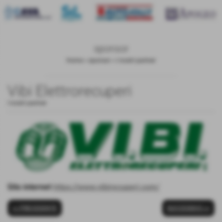
sponsor
Home
>
sponsor
>
I nostri partner
Vibi Elettrorecuperi
I nostri partner
Sito internet
https://www.vibirecuperi.com/
<< PRECEDENTE
SUCCESSIVO >>