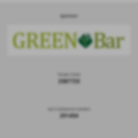
sponsor
Totale Visite
2587725
sei il visitatore numero
291454