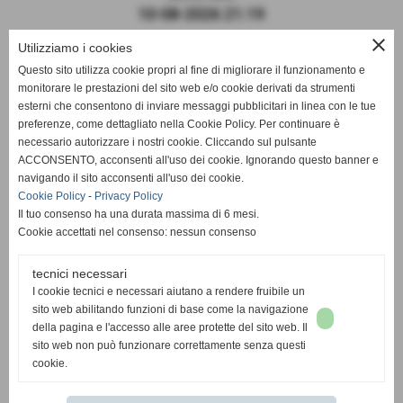
10-08-2026 21:19
close
Utilizziamo i cookies
Questo sito utilizza cookie propri al fine di migliorare il funzionamento e
monitorare le prestazioni del sito web e/o cookie derivati da strumenti
esterni che consentono di inviare messaggi pubblicitari in linea con le tue
preferenze, come dettagliato nella Cookie Policy. Per continuare è
necessario autorizzare i nostri cookie. Cliccando sul pulsante
ACCONSENTO, acconsenti all'uso dei cookie. Ignorando questo banner e
navigando il sito acconsenti all'uso dei cookie.
ASD DERTHONA FBC 1908
Cookie Policy
-
Privacy Policy
Il tuo consenso ha una durata massima di 6 mesi.
Sede: Stadio Fausto Coppi
Cookie accettati nel consenso: nessun consenso
Via Montello, 8 - 15057 Tortona - AL
C.F. / P.I.: 02476910068
tecnici necessari
I cookie tecnici e necessari aiutano a rendere fruibile un
Mail:
segreteria@derthonafbc1908.it
sito web abilitando funzioni di base come la navigazione
PEC:
hslderthona@legalmail.it
della pagina e l'accesso alle aree protette del sito web. Il
sito web non può funzionare correttamente senza questi
PRIVACY
|
COOKIES
cookie.