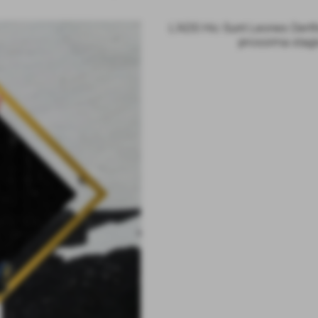
L'ADS Hic Sunt Leones Derth
prossima stagi