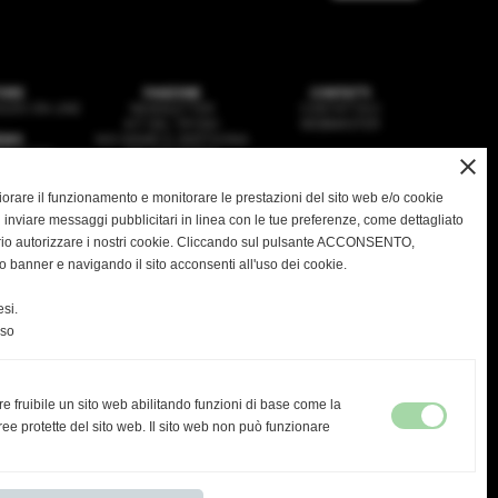
ORE
FANZONE
CONTATTI
ZIO ON LINE
NEWSLETTER
CONTATTACI
KIT DEL TIFOSO
WEBMASTER
EWS
NOI SIAMO IL DERTHONA
SQUADRA
HSL MAGAZINE
close
VANILI
IMEDIA
gliorare il funzionamento e monitorare le prestazioni del sito web e/o cookie
 inviare messaggi pubblicitari in linea con le tue preferenze, come dettagliato
rio autorizzare i nostri cookie. Cliccando sul pulsante ACCONSENTO,
o banner e navigando il sito acconsenti all'uso dei cookie.
ASD DERTHONA FBC 1908
 Stadio Fausto Coppi - Via Montello, 8 - 15057 Tortona - AL
C.F. / P.I.: 02476910068
si.
greteria@derthonafbc1908.it
- PEC:
hslderthona@legalmail.it
Tel: 0131.1936035 -
PRIVACY
|
COOKIES
nso
re fruibile un sito web abilitando funzioni di base come la
ultima visita
ee protette del sito web. Il sito web non può funzionare
08-08-2026 19:43