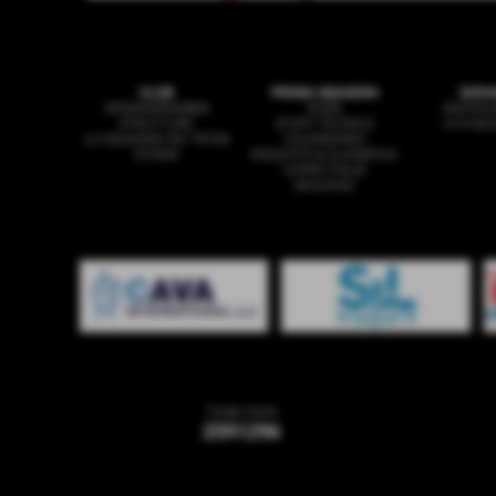
CLUB
PRIMA SQUADRA
GIOV
ORGANIGRAMMA
ROSA
SAFEGU
STRUTTURE
STAFF TECNICO
U19 NA
LA SQUADRA DEI TIFOSI
CALENDARIO
STORIA
RISULTATI & CLASSIFICA
COPPA ITALIA
ARCHIVIO
Totale Visite
2591296