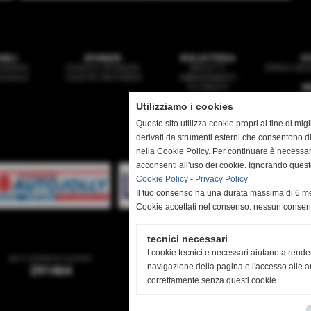
ANILI
SPONSOR
BIGLIETTERIA
ST
ARDING
DIVENTA SPONSOR
BIGLIETTI
ERREA NEGO
ZIONALE
I NOSTRI PARTNERS
ABBONAMENTI
ACCREDITI
N
PRIMA 
Utilizziamo i cookies
GIO
MULT
Questo sito utilizza cookie propri al fine di mi
derivati da strumenti esterni che consentono di
nella Cookie Policy. Per continuare è necessa
acconsenti all'uso dei cookie. Ignorando quest
Sede:
Cookie Policy
-
Privacy Policy
Il tuo consenso ha una durata massima di 6 me
Mail:
se
Cookie accettati nel consenso: nessun conse
tecnici necessari
I cookie tecnici e necessari aiutano a rende
sei il visitatore numero
utenti online
navigazione della pagina e l'accesso alle ar
291464
10
correttamente senza questi cookie.