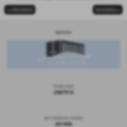
<< PRECEDENTE
SUCCESSIVO >>
sponsor
Totale Visite
2587919
sei il visitatore numero
291456