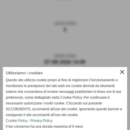
utenti online
2
ultima visita
07-08-2026 14:49
close
Utilizziamo i cookies
Questo sito utilizza cookie propri al fine di migliorare il funzionamento e
monitorare le prestazioni del sito web e/o cookie derivati da strumenti
esterni che consentono di inviare messaggi pubblicitari in linea con le tue
preferenze, come dettagliato nella Cookie Policy. Per continuare è
necessario autorizzare i nostri cookie. Cliccando sul pulsante
ACCONSENTO, acconsenti all'uso dei cookie. Ignorando questo banner e
navigando il sito acconsenti all'uso dei cookie.
ASD DERTHONA FBC 1908
Cookie Policy
-
Privacy Policy
Il tuo consenso ha una durata massima di 6 mesi.
Sede: Stadio Fausto Coppi