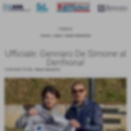
news
Home
>
news
>
News Generiche
Ufficiale: Gennaro De Simone al
Derthona!
15-04-2021 07:00
-
News Generiche