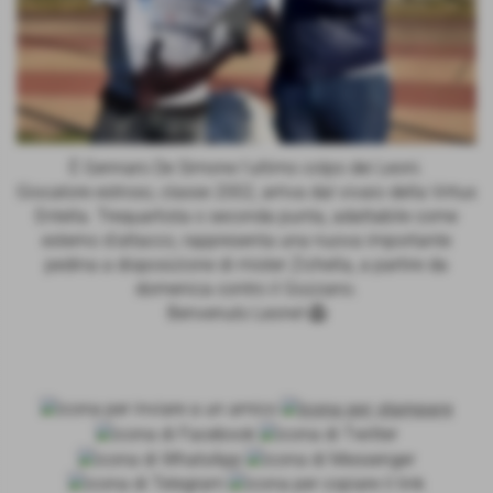
È Gennaro De Simone l'ultimo colpo dei Leoni.
Giocatore estroso, classe 2002, arriva dal vivaio della Virtus
Entella. Trequartista o seconda punta, adattabile come
esterno d'attacco, rappresenta una nuova importante
pedina a disposizione di mister Zichella, a partire da
domenica contro il Gozzano.
Benvenuto Leone! 🦁