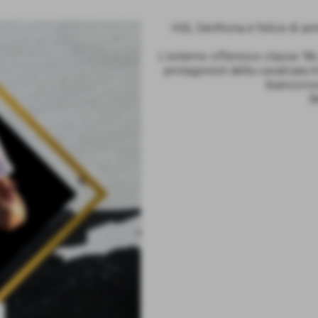
HSL Derthona è felice di an
L’esterno offensivo classe ‘86,
protagonisti della cavalcata t
biancoros
B