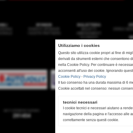
ANILI
SPONSOR
BIGLIETTERIA
ST
ARDING
DIVENTA SPONSOR
BIGLIETTI
ERREA NEGO
ZIONALE
I NOSTRI PARTNERS
ABBONAMENTI
ACCREDITI
N
PRIMA 
Utilizziamo i cookies
GIO
MULT
Questo sito utilizza cookie propri al fine di mi
derivati da strumenti esterni che consentono di
nella Cookie Policy. Per continuare è necessa
acconsenti all'uso dei cookie. Ignorando quest
Sede:
Cookie Policy
-
Privacy Policy
Il tuo consenso ha una durata massima di 6 me
Mail:
se
Cookie accettati nel consenso: nessun conse
tecnici necessari
I cookie tecnici e necessari aiutano a rende
sei il visitatore numero
utenti online
navigazione della pagina e l'accesso alle ar
291454
0
correttamente senza questi cookie.