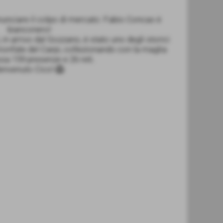
nunciare il colpo di mercato: Fabio Concas è
bianconero!
 in arrivo dal Gozzano, è stato uno degli storici
rionfale del Carpi, collezionando con la maglia
sa 159 presenze e 26 reti.
envenuto Cico! 🦁