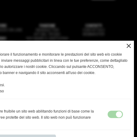
ORE
FANZONE
CONTATTI
ZIO ON LINE
NEWSLETTER
CONTATTACI
KIT DEL TIFOSO
WEBMASTER
EWS
NOI SIAMO IL DERTHONA
SQUADRA
HSL MAGAZINE
close
VANILI
IMEDIA
gliorare il funzionamento e monitorare le prestazioni del sito web e/o cookie
 inviare messaggi pubblicitari in linea con le tue preferenze, come dettagliato
rio autorizzare i nostri cookie. Cliccando sul pulsante ACCONSENTO,
o banner e navigando il sito acconsenti all'uso dei cookie.
ASD DERTHONA FBC 1908
 Stadio Fausto Coppi - Via Montello, 8 - 15057 Tortona - AL
C.F. / P.I.: 02476910068
si.
greteria@derthonafbc1908.it
- PEC:
hslderthona@legalmail.it
Tel: 0131.1936035 -
PRIVACY
|
COOKIES
nso
re fruibile un sito web abilitando funzioni di base come la
ultima visita
ee protette del sito web. Il sito web non può funzionare
07-08-2026 09:55