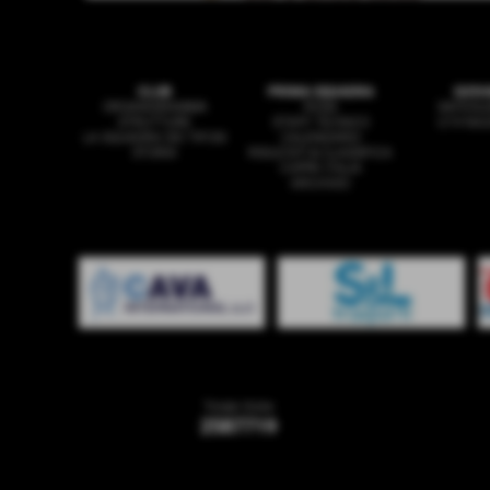
CLUB
PRIMA SQUADRA
GIOV
ORGANIGRAMMA
ROSA
SAFEGU
STRUTTURE
STAFF TECNICO
U19 NA
LA SQUADRA DEI TIFOSI
CALENDARIO
STORIA
RISULTATI & CLASSIFICA
COPPA ITALIA
ARCHIVIO
Totale Visite
2587719