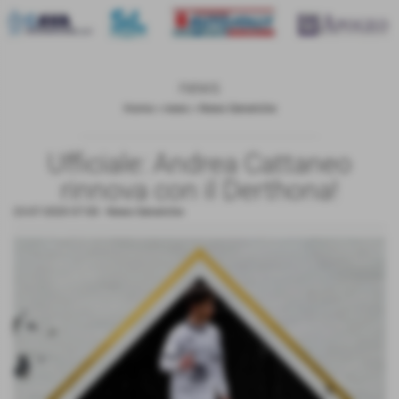
news
Home
>
news
>
News Generiche
Ufficiale: Andrea Cattaneo
rinnova con il Derthona!
23-07-2020 07:00
-
News Generiche