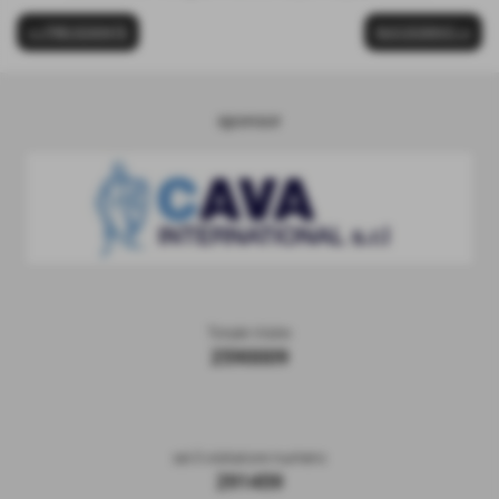
<< PRECEDENTE
SUCCESSIVO >>
sponsor
Totale Visite
2590009
sei il visitatore numero
291459