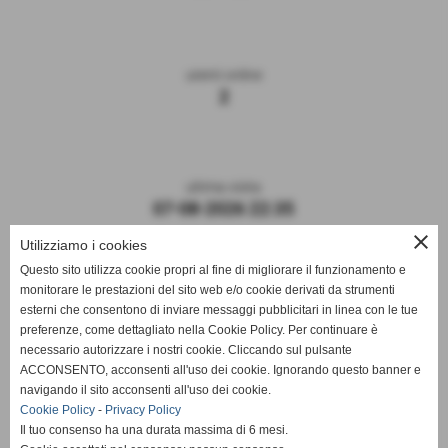
utenti online
2
ultima visita
07-08-2026 22:35
close
Utilizziamo i cookies
Questo sito utilizza cookie propri al fine di migliorare il funzionamento e
monitorare le prestazioni del sito web e/o cookie derivati da strumenti
esterni che consentono di inviare messaggi pubblicitari in linea con le tue
preferenze, come dettagliato nella Cookie Policy. Per continuare è
necessario autorizzare i nostri cookie. Cliccando sul pulsante
ACCONSENTO, acconsenti all'uso dei cookie. Ignorando questo banner e
navigando il sito acconsenti all'uso dei cookie.
ASD DERTHONA FBC 1908
Cookie Policy
-
Privacy Policy
Il tuo consenso ha una durata massima di 6 mesi.
Sede: Stadio Fausto Coppi