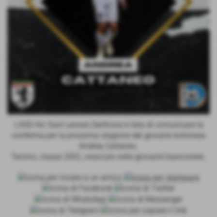
L'ASD Hic Sunt Leones Derthona è lieta di comunicare la
conferma per la prossima stagione del giovane tortonese
Andrea Cattaneo.
Terzino, classe 2002, cresciuto nelle giovanili bianconere.