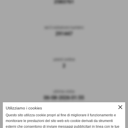
2583761
sei il visitatore numero
291447
utenti online
2
ultima visita
06-08-2026 01:55
close
Utilizziamo i cookies
Questo sito utilizza cookie propri al fine di migliorare il funzionamento e
monitorare le prestazioni del sito web e/o cookie derivati da strumenti
esterni che consentono di inviare messaggi pubblicitari in linea con le tue