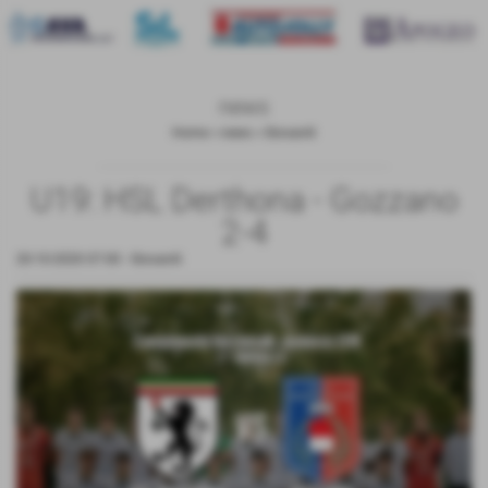
news
Home
>
news
>
Giovanili
U19: HSL Derthona - Gozzano
2-4
20-10-2020 07:00
-
Giovanili