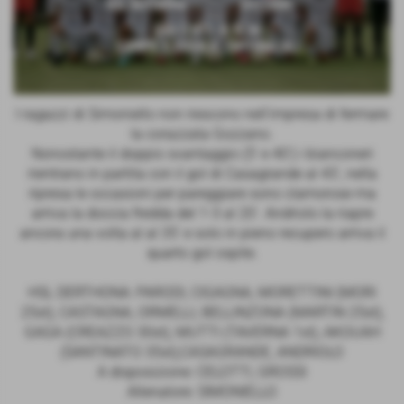
I ragazzi di Simoniello non riescono nell'impresa di fermare
la corazzata Gozzano.
Nonostante il doppio svantaggio (5' e 40') i bianconeri
rientrano in partita con il gol di Casagrande al 43', nella
ripresa le occasioni per pareggiare sono clamorose ma
arriva la doccia fredda del 1-3 al 20'. Andriolo la riapre
ancora una volta al al 35' e solo in pieno recupero arriva il
quarto gol ospite.
HSL DERTHONA: PARODI, CIGAGNA, MORETTINI (MORI
25st), CASTAGNA, ORMELLI, BELLINZONA (MARTIN 25st),
GAGA (CREAZZO 30st), MUTTI (TAVERNA 1st), AKOUAH
(SANTINATO 35st),CASAGRANDE, ANDRIOLO
A disposizione: CELOTTI, GROSSI
Allenatore: SIMONIELLO