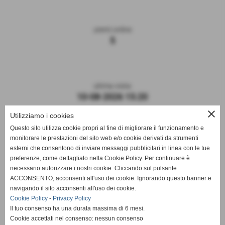
utenti online
5
ultima visita
10-08-2026 15:20
close
Utilizziamo i cookies
Questo sito utilizza cookie propri al fine di migliorare il funzionamento e
monitorare le prestazioni del sito web e/o cookie derivati da strumenti
esterni che consentono di inviare messaggi pubblicitari in linea con le tue
preferenze, come dettagliato nella Cookie Policy. Per continuare è
necessario autorizzare i nostri cookie. Cliccando sul pulsante
ACCONSENTO, acconsenti all'uso dei cookie. Ignorando questo banner e
navigando il sito acconsenti all'uso dei cookie.
ASD DERTHONA FBC 1908
Cookie Policy
-
Privacy Policy
Il tuo consenso ha una durata massima di 6 mesi.
Sede: Stadio Fausto Coppi
Cookie accettati nel consenso: nessun consenso
Via Montello, 8 - 15057 Tortona - AL