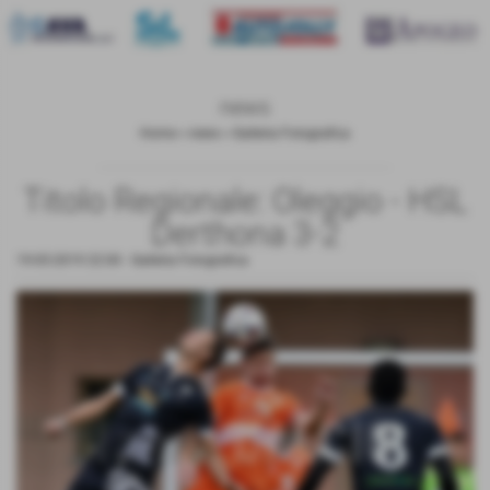
news
Home
>
news
>
Galleria Fotografica
Titolo Regionale: Oleggio - HSL
Derthona 3-2
19-05-2019 22:00
-
Galleria Fotografica