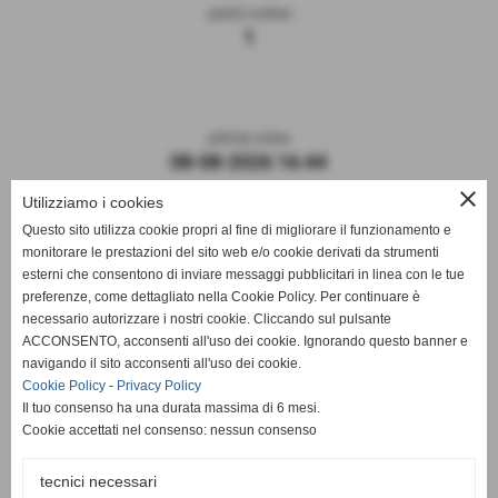
utenti online
1
ultima visita
08-08-2026 16:44
close
Utilizziamo i cookies
Questo sito utilizza cookie propri al fine di migliorare il funzionamento e
monitorare le prestazioni del sito web e/o cookie derivati da strumenti
esterni che consentono di inviare messaggi pubblicitari in linea con le tue
preferenze, come dettagliato nella Cookie Policy. Per continuare è
necessario autorizzare i nostri cookie. Cliccando sul pulsante
ACCONSENTO, acconsenti all'uso dei cookie. Ignorando questo banner e
navigando il sito acconsenti all'uso dei cookie.
ASD DERTHONA FBC 1908
Cookie Policy
-
Privacy Policy
Il tuo consenso ha una durata massima di 6 mesi.
Sede: Stadio Fausto Coppi
Cookie accettati nel consenso: nessun consenso
Via Montello, 8 - 15057 Tortona - AL
C.F. / P.I.: 02476910068
tecnici necessari