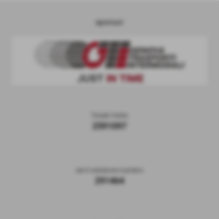
sponsor
Totale Visite
2591097
sei il visitatore numero
291464