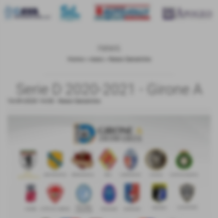
news
Home
>
news
>
News Generiche
Serie D 2020-2021 - Girone A
16-09-2020 14:00
-
News Generiche