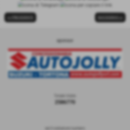
<< PRECEDENTE
SUCCESSIVO >>
sponsor
Totale Visite
2586770
sei il visitatore numero