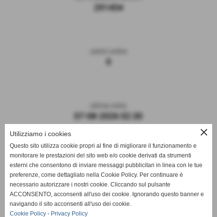
291454
utenti online
0
ultima visita
07-08-2026 02:30
close
Utilizziamo i cookies
Questo sito utilizza cookie propri al fine di migliorare il funzionamento e
monitorare le prestazioni del sito web e/o cookie derivati da strumenti
esterni che consentono di inviare messaggi pubblicitari in linea con le tue
preferenze, come dettagliato nella Cookie Policy. Per continuare è
necessario autorizzare i nostri cookie. Cliccando sul pulsante
ACCONSENTO, acconsenti all'uso dei cookie. Ignorando questo banner e
navigando il sito acconsenti all'uso dei cookie.
ASD DERTHONA FBC 1908
Cookie Policy
-
Privacy Policy