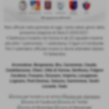
Resi ufficiali nella giornata di oggi i tanto attesi gironi della
prossima stagione di Serie D 2020/2021.
Il Derthona è inserito nel Girone A da 20 squadre insieme
alle altre 7 piemontesi, 1 valdostana, 5 liguri e 6 lombarde.
Per il calendario ufficiale invece si dovrà attendere Sabato
19 Settembre.
Arconatese, Borgosesia, Bra, Caronnese, Casale,
Castellanzese, Chieri, Città di Varese, Derthona, Folgore
Caratese, Fossano, Gozzano, Imperia, Lavagnese,
Legnano, Pont Donnaz, Saluzzo, Sanremese, Sestri
Levante, Vado