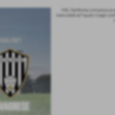
HSL Derthona comunica ai p
mercoledì al Fausto Coppi contr