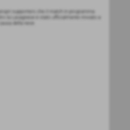
ropri supporters che il match in programma
o la Lavagnese è stato ufficialmente rinviato a
causa della neve.