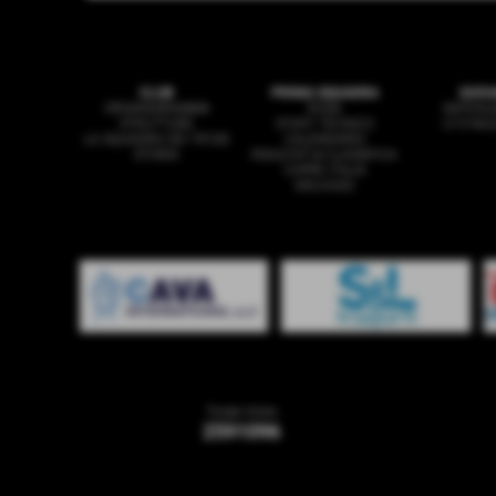
CLUB
PRIMA SQUADRA
GIOV
ORGANIGRAMMA
ROSA
SAFEGU
STRUTTURE
STAFF TECNICO
U19 NA
LA SQUADRA DEI TIFOSI
CALENDARIO
STORIA
RISULTATI & CLASSIFICA
COPPA ITALIA
ARCHIVIO
Totale Visite
2591096