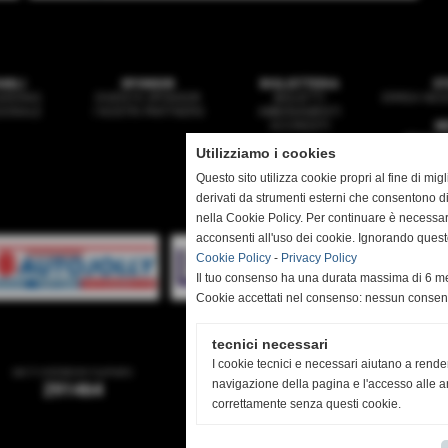
ANILI
SPONSOR
BIGLIETTERIA
ST
ARDING
DIVENTA SPONSOR
BIGLIETTI
ERREA NEGO
ZIONALE
I NOSTRI PARTNERS
ABBONAMENTI
ACCREDITI
N
PRIMA 
Utilizziamo i cookies
GIO
MULT
Questo sito utilizza cookie propri al fine di mi
derivati da strumenti esterni che consentono di
nella Cookie Policy. Per continuare è necessa
acconsenti all'uso dei cookie. Ignorando quest
Sede:
Cookie Policy
-
Privacy Policy
Il tuo consenso ha una durata massima di 6 me
Mail:
se
Cookie accettati nel consenso: nessun conse
tecnici necessari
I cookie tecnici e necessari aiutano a rende
sei il visitatore numero
utenti online
navigazione della pagina e l'accesso alle ar
291464
0
correttamente senza questi cookie.