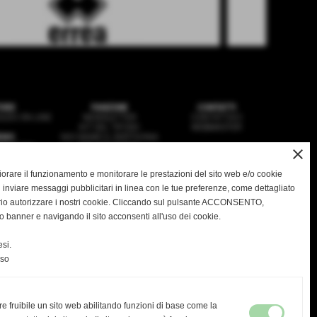
ORE
FANZONE
CONTATTI
ZIO ON LINE
NEWSLETTER
CONTATTACI
KIT DEL TIFOSO
WEBMASTER
EWS
NOI SIAMO IL DERTHONA
SQUADRA
HSL MAGAZINE
close
VANILI
IMEDIA
gliorare il funzionamento e monitorare le prestazioni del sito web e/o cookie
 inviare messaggi pubblicitari in linea con le tue preferenze, come dettagliato
rio autorizzare i nostri cookie. Cliccando sul pulsante ACCONSENTO,
o banner e navigando il sito acconsenti all'uso dei cookie.
ASD DERTHONA FBC 1908
 Stadio Fausto Coppi - Via Montello, 8 - 15057 Tortona - AL
C.F. / P.I.: 02476910068
si.
greteria@derthonafbc1908.it
- PEC:
hslderthona@legalmail.it
Tel: 0131.1936035 -
PRIVACY
|
COOKIES
nso
re fruibile un sito web abilitando funzioni di base come la
ultima visita