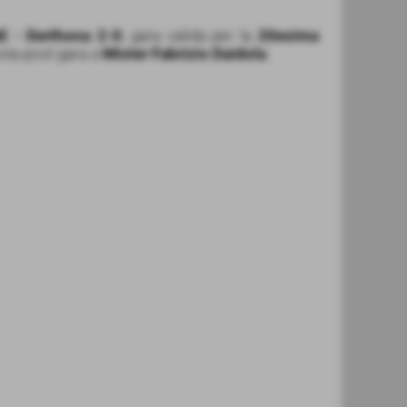
E - Derthona 2-0
, gara valida per la
20esima
vista post gara a
Mister Fabrizio Daidola
.