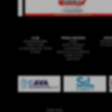
CLUB
PRIMA SQUADRA
GIOV
ORGANIGRAMMA
ROSA
SAFEGU
STRUTTURE
STAFF TECNICO
U19 NA
LA SQUADRA DEI TIFOSI
CALENDARIO
STORIA
RISULTATI & CLASSIFICA
COPPA ITALIA
ARCHIVIO
Totale Visite