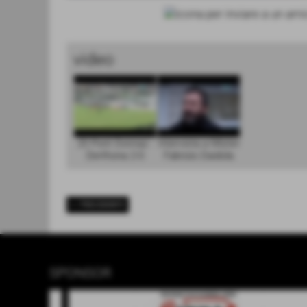
video
20 Pont Donnaz -
Intervista a Mister
Derthona 2-0
Fabrizio Daidola
<< PRECEDENTE
SPONSOR