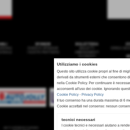
ANILI
SPONSOR
BIGLIETTERIA
ST
ARDING
DIVENTA SPONSOR
BIGLIETTI
ERREA NEGO
ZIONALE
I NOSTRI PARTNERS
ABBONAMENTI
ACCREDITI
N
PRIMA 
Utilizziamo i cookies
GIO
MULT
Questo sito utilizza cookie propri al fine di mi
derivati da strumenti esterni che consentono di
nella Cookie Policy. Per continuare è necessa
acconsenti all'uso dei cookie. Ignorando quest
Sede:
Cookie Policy
-
Privacy Policy
Il tuo consenso ha una durata massima di 6 me
Mail:
se
Cookie accettati nel consenso: nessun conse
tecnici necessari
I cookie tecnici e necessari aiutano a rende
sei il visitatore numero
utenti online