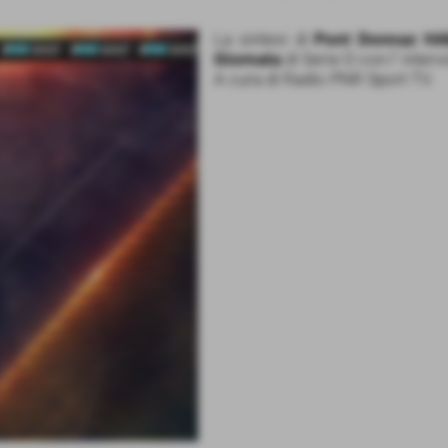
La sintesi di
Pont Donnaz HA
Giornata
di Serie D con l' inter
A cura di Radio PNR Sport TV.