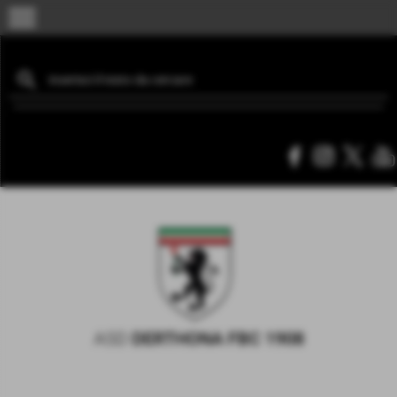
menu
ASD
DERTHONA FBC 1908