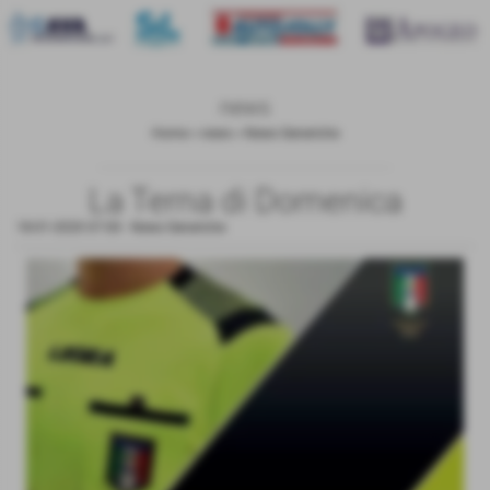
news
Home
>
news
>
News Generiche
La Terna di Domenica
18-01-2020 07:00
-
News Generiche