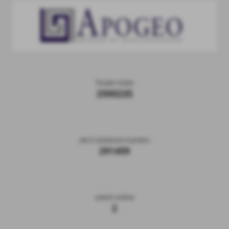
Totale Visite
2590235
sei il visitatore numero
291459
utenti online
2