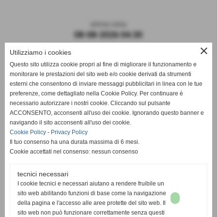
ultima visita
08-08-2026 04:30
close
Utilizziamo i cookies
Questo sito utilizza cookie propri al fine di migliorare il funzionamento e
monitorare le prestazioni del sito web e/o cookie derivati da strumenti
esterni che consentono di inviare messaggi pubblicitari in linea con le tue
preferenze, come dettagliato nella Cookie Policy. Per continuare è
necessario autorizzare i nostri cookie. Cliccando sul pulsante
ACCONSENTO, acconsenti all'uso dei cookie. Ignorando questo banner e
navigando il sito acconsenti all'uso dei cookie.
ASD DERTHONA FBC 1908
Cookie Policy
-
Privacy Policy
Il tuo consenso ha una durata massima di 6 mesi.
Sede: Stadio Fausto Coppi
Cookie accettati nel consenso: nessun consenso
Via Montello, 8 - 15057 Tortona - AL
C.F. / P.I.: 02476910068
tecnici necessari
I cookie tecnici e necessari aiutano a rendere fruibile un
Mail:
segreteria@derthonafbc1908.it
sito web abilitando funzioni di base come la navigazione
PEC:
hslderthona@legalmail.it
della pagina e l'accesso alle aree protette del sito web. Il
sito web non può funzionare correttamente senza questi