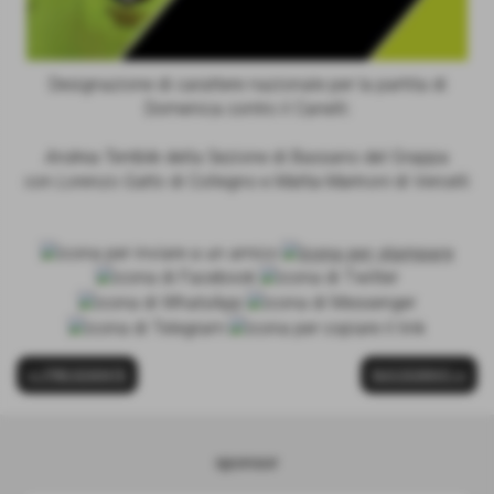
Designazione di carattere nazionale per la partita di
Domenica contro il Canelli:
Andrea Terribile
della Sezione di Bassano del Grappa
con
Lorenzo Gatto
di Collegno e
Mattia Marinoni
di Vercelli
<< PRECEDENTE
SUCCESSIVO >>
sponsor