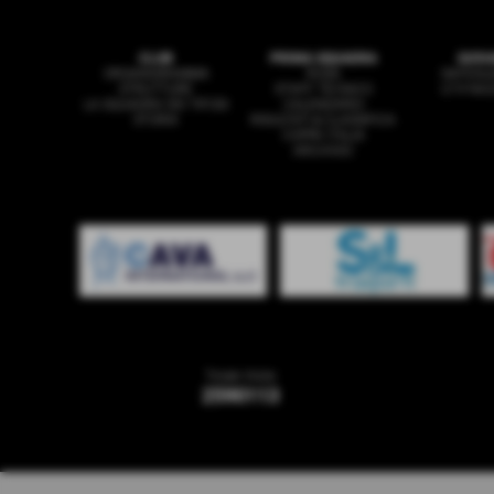
CLUB
PRIMA SQUADRA
GIOV
ORGANIGRAMMA
ROSA
SAFEGU
STRUTTURE
STAFF TECNICO
U19 NA
LA SQUADRA DEI TIFOSI
CALENDARIO
STORIA
RISULTATI & CLASSIFICA
COPPA ITALIA
ARCHIVIO
Totale Visite
2590113