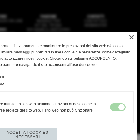
ORE
FANZONE
CONTATTI
ZIO ON LINE
NEWSLETTER
CONTATTACI
KIT DEL TIFOSO
WEBMASTER
EWS
NOI SIAMO IL DERTHONA
SQUADRA
HSL MAGAZINE
close
VANILI
IMEDIA
gliorare il funzionamento e monitorare le prestazioni del sito web e/o cookie
 inviare messaggi pubblicitari in linea con le tue preferenze, come dettagliato
rio autorizzare i nostri cookie. Cliccando sul pulsante ACCONSENTO,
o banner e navigando il sito acconsenti all'uso dei cookie.
ASD DERTHONA FBC 1908
 Stadio Fausto Coppi - Via Montello, 8 - 15057 Tortona - AL
C.F. / P.I.: 02476910068
si.
greteria@derthonafbc1908.it
- PEC:
hslderthona@legalmail.it
Tel: 0131.1936035 -
PRIVACY
|
COOKIES
nso
re fruibile un sito web abilitando funzioni di base come la
ultima visita
ee protette del sito web. Il sito web non può funzionare
08-08-2026 00:58
ACCETTA I COOKIES
NECESSARI