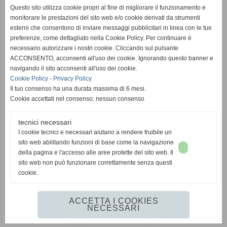
Questo sito utilizza cookie propri al fine di migliorare il funzionamento e
monitorare le prestazioni del sito web e/o cookie derivati da strumenti
esterni che consentono di inviare messaggi pubblicitari in linea con le tue
preferenze, come dettagliato nella Cookie Policy. Per continuare è
necessario autorizzare i nostri cookie. Cliccando sul pulsante
ACCONSENTO, acconsenti all'uso dei cookie. Ignorando questo banner e
navigando il sito acconsenti all'uso dei cookie.
ASD DERTHONA FBC 1908
Cookie Policy
-
Privacy Policy
Il tuo consenso ha una durata massima di 6 mesi.
Sede: Stadio Fausto Coppi
Cookie accettati nel consenso: nessun consenso
Via Montello, 8 - 15057 Tortona - AL
C.F. / P.I.: 02476910068
tecnici necessari
I cookie tecnici e necessari aiutano a rendere fruibile un
Mail:
segreteria@derthonafbc1908.it
sito web abilitando funzioni di base come la navigazione
PEC:
hslderthona@legalmail.it
della pagina e l'accesso alle aree protette del sito web. Il
sito web non può funzionare correttamente senza questi
PRIVACY
|
COOKIES
cookie.
ACCETTA I COOKIES
NECESSARI
Realizzazione siti web www.sitoper.it