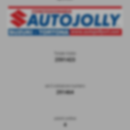
Totale Visite
2591423
sei il visitatore numero
291464
utenti online
4