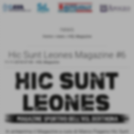
news
Home
>
news
>
HSL Magazine
Hic Sunt Leones Magazine #6
11-11-2018 07:00
-
HSL Magazine
In anteprima il Magazine a cura di Marco Pagano Hic Sunt