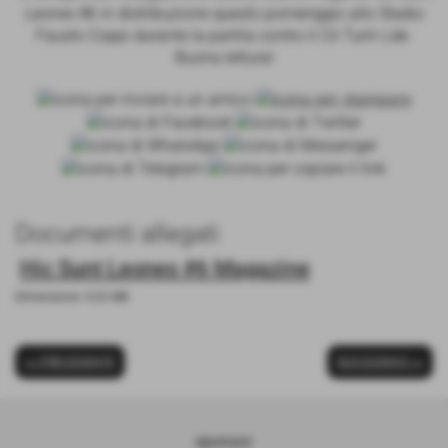
Leones #6 in distribuzione questo pomeriggio allo Stadio
Fausto Coppi durante la partita contro il Cit Turin Lde.
Buona lettura!
Documenti allegati
Hic Sunt Leones #6 Magazine
Dimensione: 9,32 MB
<< PRECEDENTE
SUCCESSIVO >>
sponsor