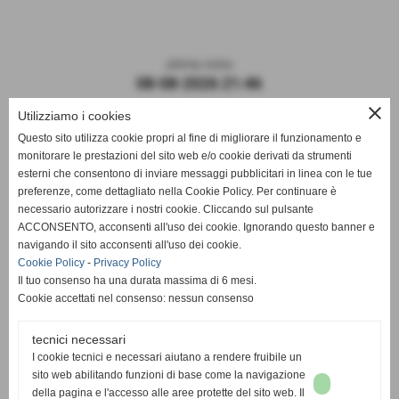
ultima visita
08-08-2026 21:46
close
Utilizziamo i cookies
Questo sito utilizza cookie propri al fine di migliorare il funzionamento e
monitorare le prestazioni del sito web e/o cookie derivati da strumenti
esterni che consentono di inviare messaggi pubblicitari in linea con le tue
preferenze, come dettagliato nella Cookie Policy. Per continuare è
necessario autorizzare i nostri cookie. Cliccando sul pulsante
ACCONSENTO, acconsenti all'uso dei cookie. Ignorando questo banner e
navigando il sito acconsenti all'uso dei cookie.
ASD DERTHONA FBC 1908
Cookie Policy
-
Privacy Policy
Il tuo consenso ha una durata massima di 6 mesi.
Sede: Stadio Fausto Coppi
Cookie accettati nel consenso: nessun consenso
Via Montello, 8 - 15057 Tortona - AL
C.F. / P.I.: 02476910068
tecnici necessari
I cookie tecnici e necessari aiutano a rendere fruibile un
Mail:
segreteria@derthonafbc1908.it
sito web abilitando funzioni di base come la navigazione
PEC:
hslderthona@legalmail.it
della pagina e l'accesso alle aree protette del sito web. Il