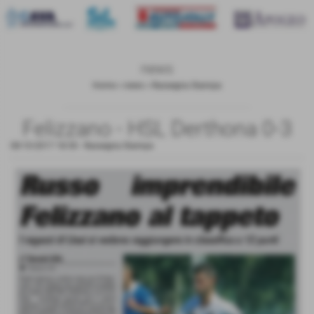
news
Home
>
news
>
Rassegna Stampa
Felizzano - HSL Derthona 0-3
08-10-2017 18:50
-
Rassegna Stampa