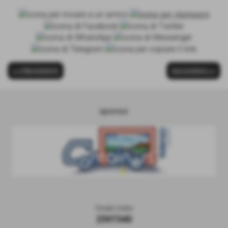
<< PRECEDENTE
SUCCESSIVO >>
sponsor
Totale Visite
2597340