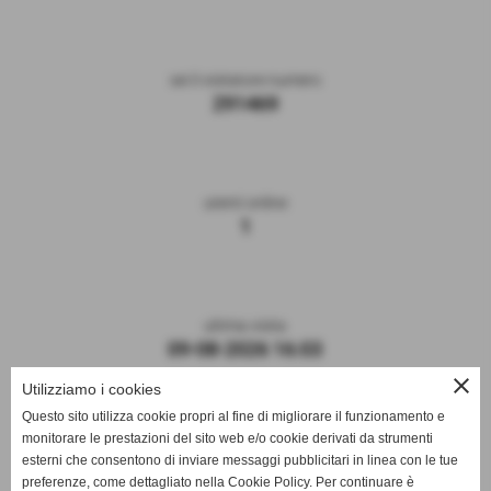
sei il visitatore numero
291469
utenti online
1
ultima visita
09-08-2026 16:03
close
Utilizziamo i cookies
Questo sito utilizza cookie propri al fine di migliorare il funzionamento e
monitorare le prestazioni del sito web e/o cookie derivati da strumenti
esterni che consentono di inviare messaggi pubblicitari in linea con le tue
preferenze, come dettagliato nella Cookie Policy. Per continuare è