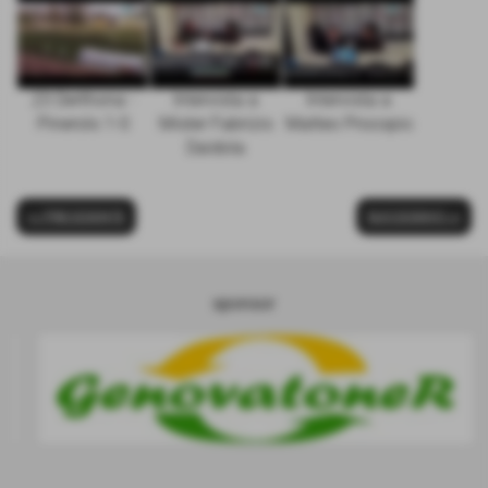
23 Derthona -
Intervista a
Intervista a
Pinerolo 1-0
Mister Fabrizio
Matteo Procopio
Daidola
<< PRECEDENTE
SUCCESSIVO >>
sponsor