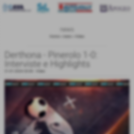
news
Home
>
news
>
Video
Derthona - Pinerolo 1-0:
Interviste e Highlights
21-01-2024 20:00
-
Video