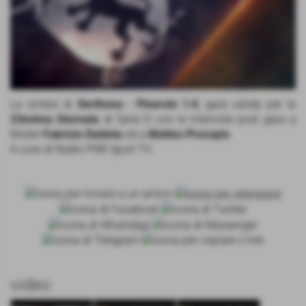
La sintesi di
Derthona - Pinerolo 1-0
, gara valida per la
23esima Giornata
di Serie D con le interviste post gara a
Mister
Fabrizio Daidola
ed a
Matteo Procopio
.
A cura di Radio PNR Sport TV.
video