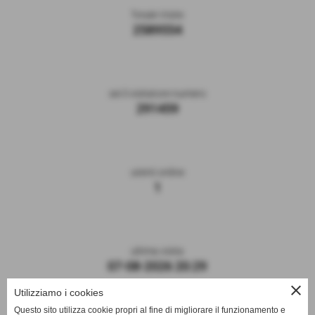
Totale Visite
2589554
sei il visitatore numero
291459
utenti online
1
ultima visita
07-08-2026 20:29
close
Utilizziamo i cookies
Questo sito utilizza cookie propri al fine di migliorare il funzionamento e