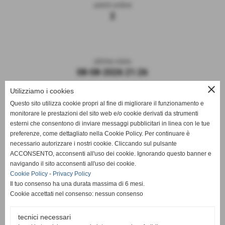
utenti online
2
ultima visita
08-08-2026 21:26
close
Utilizziamo i cookies
Questo sito utilizza cookie propri al fine di migliorare il funzionamento e
monitorare le prestazioni del sito web e/o cookie derivati da strumenti
esterni che consentono di inviare messaggi pubblicitari in linea con le tue
preferenze, come dettagliato nella Cookie Policy. Per continuare è
necessario autorizzare i nostri cookie. Cliccando sul pulsante
ACCONSENTO, acconsenti all'uso dei cookie. Ignorando questo banner e
navigando il sito acconsenti all'uso dei cookie.
ASD DERTHONA FBC 1908
Cookie Policy
-
Privacy Policy
Il tuo consenso ha una durata massima di 6 mesi.
Sede: Stadio Fausto Coppi
Cookie accettati nel consenso: nessun consenso
Via Montello, 8 - 15057 Tortona - AL
C.F. / P.I.: 02476910068
tecnici necessari