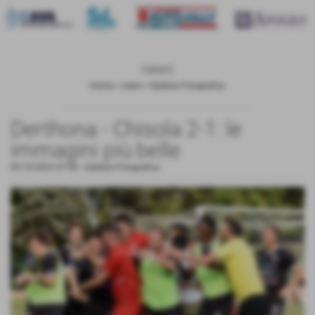
news
Home
>
news
>
Galleria Fotografica
Derthona - Chisola 2-1: le
immagini più belle
05-10-2023 07:00
-
Galleria Fotografica