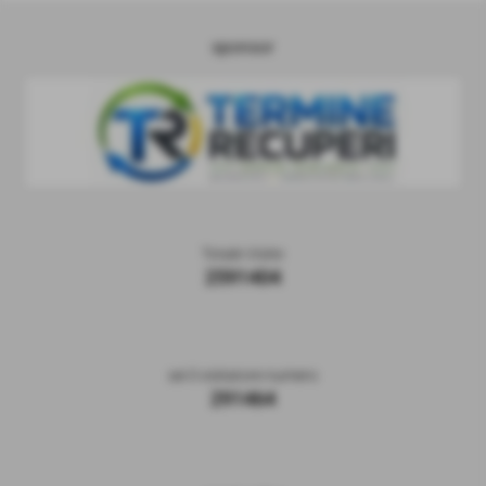
sponsor
Totale Visite
2591404
sei il visitatore numero
291464