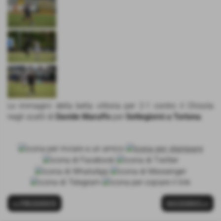
Le immagini della bella vittoria per 2-1 contro il Chisola
negli scatti di
Davide Maruffo
per
Settegiorni a Tortona
.
<< PRECEDENTE
SUCCESSIVO >>