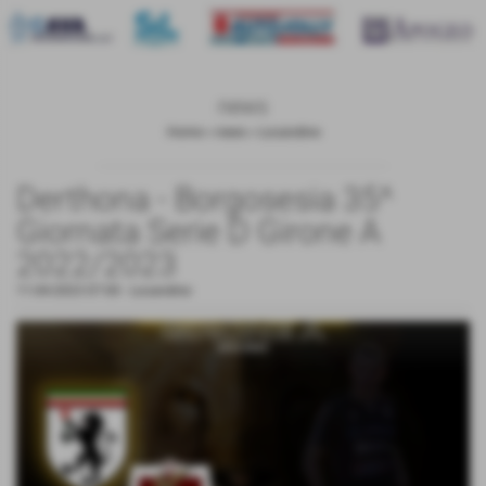
news
Home
>
news
>
Locandine
Derthona - Borgosesia 35^
Giornata Serie D Girone A
2022/2023
11-04-2023 07:00
-
Locandine