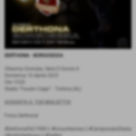
DERTHONA - BORGOSESIA
35esima Giornata, Serie D Girone A
Domenica 16 Aprile 2023
Ore 15:00
Stadio "Fausto Coppi" - Tortona (AL)
ACQUISTA IL TUO BIGLIETTO!
Forza Derthona!
#DerthonaFbC1908 || #hicsuntleones || #CampionatoDitalia
||#iotifoDerthona || #DerBor