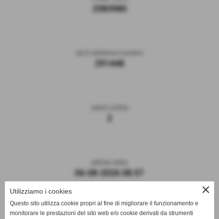
2583980
sei il visitatore numero
291448
utenti online
2
ultima visita
06-08-2026 08:57
close
Utilizziamo i cookies
Questo sito utilizza cookie propri al fine di migliorare il funzionamento e
monitorare le prestazioni del sito web e/o cookie derivati da strumenti