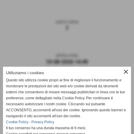
utenti online
7
ultima visita
10-08-2026 14:49
close
Utilizziamo i cookies
Questo sito utilizza cookie propri al fine di migliorare il funzionamento e
monitorare le prestazioni del sito web e/o cookie derivati da strumenti
esterni che consentono di inviare messaggi pubblicitari in linea con le tue
preferenze, come dettagliato nella Cookie Policy. Per continuare è
necessario autorizzare i nostri cookie. Cliccando sul pulsante
ACCONSENTO, acconsenti all'uso dei cookie. Ignorando questo banner e
navigando il sito acconsenti all'uso dei cookie.
ASD DERTHONA FBC 1908
Cookie Policy
-
Privacy Policy
Il tuo consenso ha una durata massima di 6 mesi.
Sede: Stadio Fausto Coppi