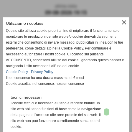
ultima visita
09-08-2026 19:15
close
Utilizziamo i cookies
Questo sito utilizza cookie propri al fine di migliorare il funzionamento e
monitorare le prestazioni del sito web e/o cookie derivati da strumenti
esterni che consentono di inviare messaggi pubblicitari in linea con le tue
preferenze, come dettagliato nella Cookie Policy. Per continuare è
necessario autorizzare i nostri cookie. Cliccando sul pulsante
ACCONSENTO, acconsenti all'uso dei cookie. Ignorando questo banner e
navigando il sito acconsenti all'uso dei cookie.
ASD DERTHONA FBC 1908
Cookie Policy
-
Privacy Policy
Il tuo consenso ha una durata massima di 6 mesi.
Sede: Stadio Fausto Coppi
Cookie accettati nel consenso: nessun consenso
Via Montello, 8 - 15057 Tortona - AL
C.F. / P.I.: 02476910068
tecnici necessari
I cookie tecnici e necessari aiutano a rendere fruibile un
Mail:
segreteria@derthonafbc1908.it
sito web abilitando funzioni di base come la navigazione
PEC:
hslderthona@legalmail.it
della pagina e l'accesso alle aree protette del sito web. Il
sito web non può funzionare correttamente senza questi
PRIVACY
|
COOKIES
cookie.