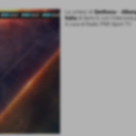
La sintesi di
Derthona - Alben
Italia
di Serie D, con l'intervist
A cura di Radio PNR Sport TV.