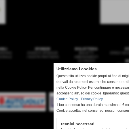
ANILI
SPONSOR
BIGLIETTERIA
ST
ARDING
DIVENTA SPONSOR
BIGLIETTI
ERREA NEGO
ZIONALE
I NOSTRI PARTNERS
ABBONAMENTI
ACCREDITI
N
PRIMA 
Utilizziamo i cookies
GIO
MULT
Questo sito utilizza cookie propri al fine di mi
derivati da strumenti esterni che consentono di
nella Cookie Policy. Per continuare è necessa
acconsenti all'uso dei cookie. Ignorando quest
Sede:
Cookie Policy
-
Privacy Policy
Il tuo consenso ha una durata massima di 6 me
Mail:
se
Cookie accettati nel consenso: nessun conse
tecnici necessari