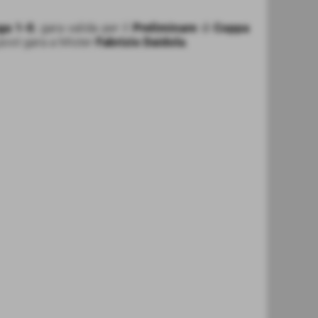
ga 1-0
, gara valida per il
Preliminare
di
Coppa
a post gara a Mister
Fabrizio Daidola
.