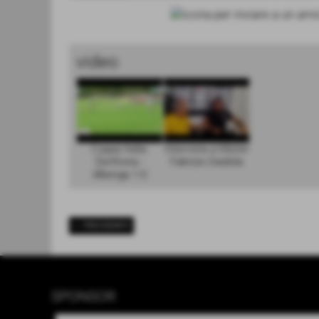
video
Coppa Italia:
Intervista a Mister
Derthona -
Fabrizio Daidola
Albenga 1-0
<< PRECEDENTE
SPONSOR