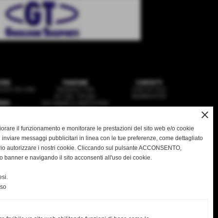
ORE
FANZONE
CONTATTI
ZIO ON LINE
NEWSLETTER
CONTATTACI
KIT DEL TIFOSO
WEBMASTER
EWS
NOI SIAMO IL DERTHONA
SQUADRA
HSL MAGAZINE
close
VANILI
IMEDIA
gliorare il funzionamento e monitorare le prestazioni del sito web e/o cookie
 inviare messaggi pubblicitari in linea con le tue preferenze, come dettagliato
rio autorizzare i nostri cookie. Cliccando sul pulsante ACCONSENTO,
o banner e navigando il sito acconsenti all'uso dei cookie.
ASD DERTHONA FBC 1908
 Stadio Fausto Coppi - Via Montello, 8 - 15057 Tortona - AL
C.F. / P.I.: 02476910068
si.
greteria@derthonafbc1908.it
- PEC:
hslderthona@legalmail.it
Tel: 0131.1936035 -
PRIVACY
|
COOKIES
nso