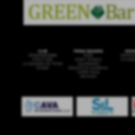
CLUB
PRIMA SQUADRA
GIOV
ORGANIGRAMMA
ROSA
SAFEGU
STRUTTURE
STAFF TECNICO
U19 NA
LA SQUADRA DEI TIFOSI
CALENDARIO
STORIA
RISULTATI & CLASSIFICA
COPPA ITALIA
ARCHIVIO