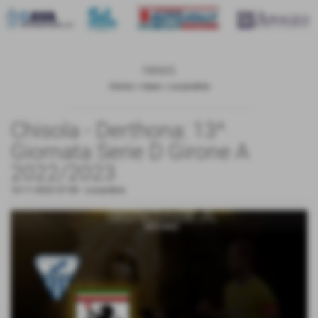
news
Home
>
news
>
Locandine
Chisola - Derthona: 13^
Giornata Serie D Girone A
2022/2023
10-11-2022 07:00
-
Locandine