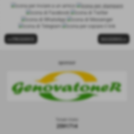
<< PRECEDENTE
SUCCESSIVO >>
sponsor
Totale Visite
2591714