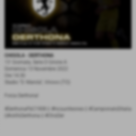
CHISOLA - DERTHONA
13' Giornata, Serie D Girone A
Domenica 13 Novembre 2022
Ore 14.30
Stadio "D. Marola", Vinovo (TO)
Forza Derthona!
#DerthonaFbC1908 || #hicsuntleones || #CampionatoDitalia
||#iotifoDerthona || #ChisDer