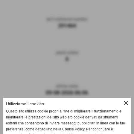
sei il visitatore numero
291464
utenti online
0
ultima visita
09-08-2026 06:06
close
Utilizziamo i cookies
Questo sito utilizza cookie propri al fine di migliorare il funzionamento e
monitorare le prestazioni del sito web e/o cookie derivati da strumenti
esterni che consentono di inviare messaggi pubblicitari in linea con le tue
preferenze, come dettagliato nella Cookie Policy. Per continuare è