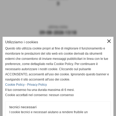
3
ultima visita
09-08-2026 13:18
close
Utilizziamo i cookies
Questo sito utilizza cookie propri al fine di migliorare il funzionamento e
monitorare le prestazioni del sito web e/o cookie derivati da strumenti
esterni che consentono di inviare messaggi pubblicitari in linea con le tue
preferenze, come dettagliato nella Cookie Policy. Per continuare è
necessario autorizzare i nostri cookie. Cliccando sul pulsante
ACCONSENTO, acconsenti all'uso dei cookie. Ignorando questo banner e
navigando il sito acconsenti all'uso dei cookie.
ASD DERTHONA FBC 1908
Cookie Policy
-
Privacy Policy
Il tuo consenso ha una durata massima di 6 mesi.
Sede: Stadio Fausto Coppi
Cookie accettati nel consenso: nessun consenso
Via Montello, 8 - 15057 Tortona - AL
C.F. / P.I.: 02476910068
tecnici necessari
I cookie tecnici e necessari aiutano a rendere fruibile un
Mail:
segreteria@derthonafbc1908.it