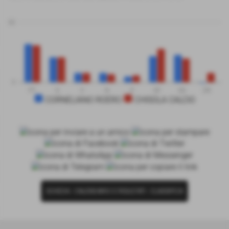
50
0
PT
G
V
N
P
GF
GS
DR
CORNELIANO ROERO
CHISOLA CALCIO
SCHEDA
-
CALENDARIO E RISULTATI
-
CLASSIFICA