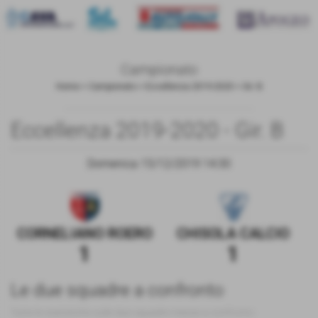
Campionato
Home
>
Campionato
>
Eccellenza 2019-2020
>
Gir. B
Eccellenza 2019-2020 - Gir. B
Domenica 15/12/2019 14:30
CORNELIANO ROERO
CHISOLA CALCIO
1
1
Le due squadre a confronto
Tutte le statistiche sulle due squadre messe a confronto