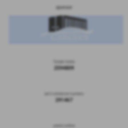
sponsor
Totale Visite
2594809
sei il visitatore numero
291467
utenti online