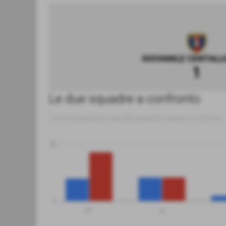
GIOVANILE CENTALL
1
Le due squadre a confronto
Tutte le statistiche sulle due squadre messe a confronto
50
0
PT
G