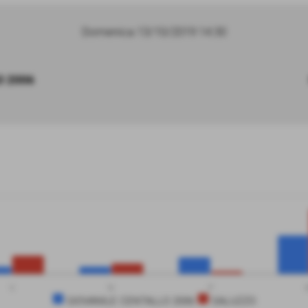
Domenica 13/10/2019 14:30
O 2006
V
N
P
GIOVANILE CENTALLO 2006
SALUZZO