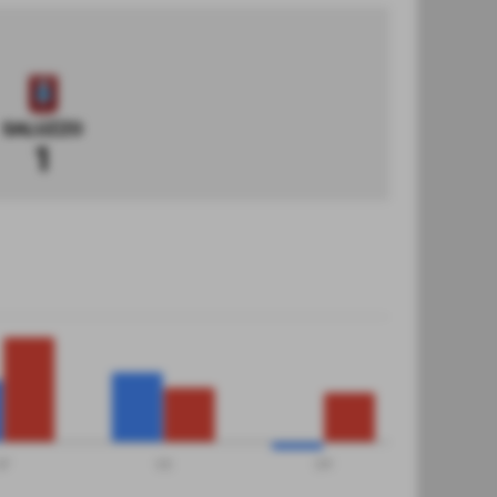
SALUZZO
1
GF
GS
DR