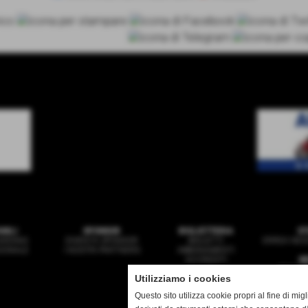
ANILI
SPONSOR
BIGLIETTERIA
ST
ARDING
DIVENTA SPONSOR
BIGLIETTI
ERREA NEGO
ZIONALE
I NOSTRI PARTNERS
ABBONAMENTI
ACCREDITI
N
PRIMA 
Utilizziamo i cookies
GIO
MULT
Questo sito utilizza cookie propri al fine di mi