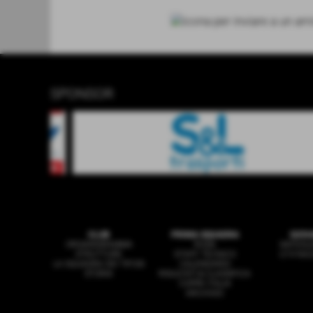
SPONSOR
CLUB
PRIMA SQUADRA
GIOV
ORGANIGRAMMA
ROSA
SAFEGU
STRUTTURE
STAFF TECNICO
U19 NA
LA SQUADRA DEI TIFOSI
CALENDARIO
STORIA
RISULTATI & CLASSIFICA
COPPA ITALIA
ARCHIVIO