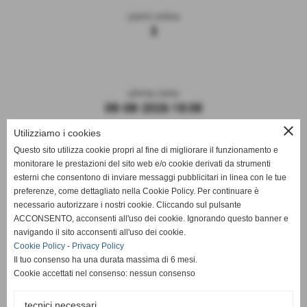
utenti online
3
ultima visita
08-08-2026 18:08
close
Utilizziamo i cookies
Questo sito utilizza cookie propri al fine di migliorare il funzionamento e
monitorare le prestazioni del sito web e/o cookie derivati da strumenti
esterni che consentono di inviare messaggi pubblicitari in linea con le tue
preferenze, come dettagliato nella Cookie Policy. Per continuare è
necessario autorizzare i nostri cookie. Cliccando sul pulsante
ACCONSENTO, acconsenti all'uso dei cookie. Ignorando questo banner e
navigando il sito acconsenti all'uso dei cookie.
ASD DERTHONA FBC 1908
Cookie Policy
-
Privacy Policy
Il tuo consenso ha una durata massima di 6 mesi.
Sede: Stadio Fausto Coppi
Cookie accettati nel consenso: nessun consenso
Via Montello, 8 - 15057 Tortona - AL
C.F. / P.I.: 02476910068
tecnici necessari