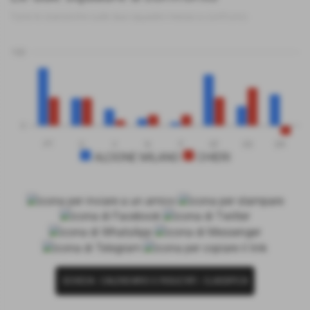
Tutte le statistiche sulle due squadre messe a confronto
100
0
PT
G
V
N
P
GF
GS
DR
ALCIONE MILANO
CHIERI
SCHEDA
-
CALENDARIO E RISULTATI
-
CLASSIFICA