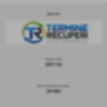
sponsor
Totale Visite
2591154
sei il visitatore numero
291464