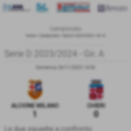
Campionato
Home
>
Campionato
>
Serie D 2023/2024
>
Gir. A
Serie D 2023/2024 - Gir. A
Domenica 26/11/2023 14:30
ALCIONE MILANO
CHIERI
1
0
Le due squadre a confronto