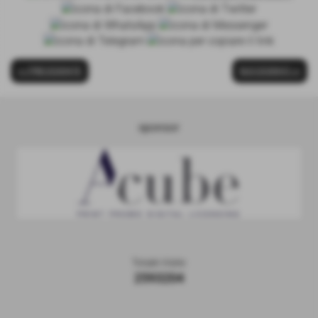
<< PRECEDENTE
SUCCESSIVO >>
sponsor
Totale Visite
2593204