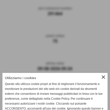
sei il visitatore numero
291464
utenti online
75
ultima visita
09-08-2026 09:34
close
Utilizziamo i cookies
Questo sito utilizza cookie propri al fine di migliorare il funzionamento e
monitorare le prestazioni del sito web e/o cookie derivati da strumenti
esterni che consentono di inviare messaggi pubblicitari in linea con le tue
preferenze, come dettagliato nella Cookie Policy. Per continuare è
necessario autorizzare i nostri cookie. Cliccando sul pulsante
ACCONSENTO, acconsenti all'uso dei cookie. Ignorando questo banner e