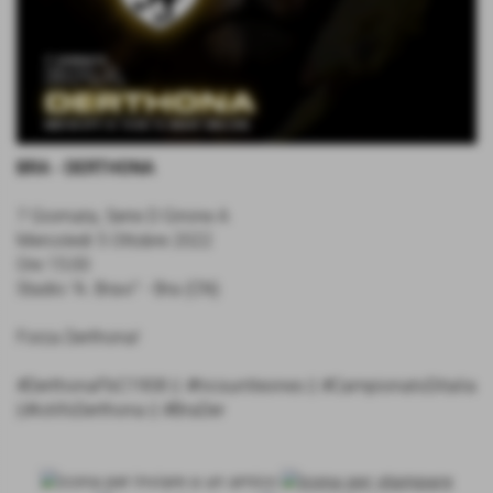
BRA - DERTHONA
7 Giornata, Serie D Girone A
Mercoledì 5 Ottobre 2022
Ore 15:00
Stadio "A. Bravi" - Bra (CN)
Forza Derthona!
#DerthonaFbC1908 || #hicsuntleones || #CampionatoDitalia
||#iotifoDerthona || #BraDer