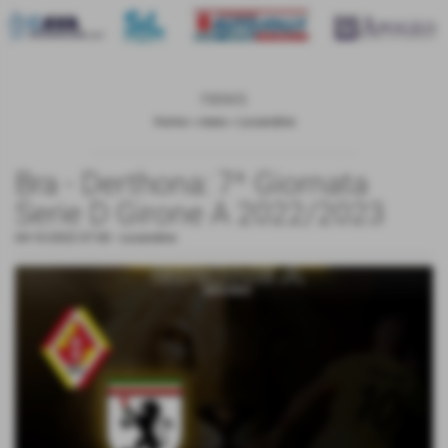
news
Home
>
news
>
Locandine
Bra - Derthona: 7^ Giornata
Serie D Girone A 2022/2023
04-10-2022 07:00
-
Locandine